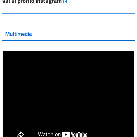
Vai al profilo Instagram
Instagram
Vai al post →
💜 Il 29 giugno #AIFA si è illuminata di viola in occasione
della XVII Giornata Mondiale della Scler...
Multimedia
Vai al post →