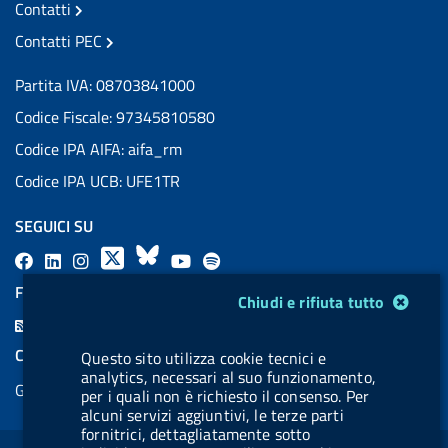
Contatti
Contatti PEC
Partita IVA: 08703841000
Codice Fiscale: 97345810580
Codice IPA AIFA: aifa_rm
Codice IPA UCB: UFE1TR
SEGUICI SU
F
L
l
X
B
Y
l
a
i
a
l
o
a
FEED RSS
Modulo gestione cookie
Chiudi e rifiuta tutto
c
n
b
u
u
b
F
e
k
e
e
t
e
e
COOKIES
Questo sito utilizza cookie tecnici e
b
e
l
s
u
l
e
analytics, necessari al suo funzionamento,
Gestione cookie
o
d
.
k
b
.
per i quali non è richiesto il consenso. Per
d
alcuni servizi aggiuntivi, le terze parti
o
i
b
y
e
b
R
fornitrici, dettagliatamente sotto
Sezione Link Utili
k
n
u
u