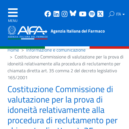
Facebook
Linkedin
Instagram
Bluesky
Youtube
Spotify
X
ITA
MENU
Agenzia Italiana del Farmaco
Home
Informazione e comunicazione
Costituzione Commissione di valutazione per la prova di
idoneità relativamente alla procedura di reclutamento per
chiamata diretta art. 35 comma 2 del decreto legislativo
165/2001
Costituzione Commissione di
valutazione per la prova di
idoneità relativamente alla
procedura di reclutamento per