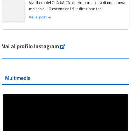
Via libera del CdA #AIFA alla rimborsabilità di una nuova
molecola, 10 estensioni di indicazione ter...
Vai al post →
L'Italia si conferma tra i primi Paesi europei per l'accesso
ai #farmaci orfani rimborsati dal Servi...
Vai al profilo Instagram
Instagram
Vai al post →
💜 Il 29 giugno #AIFA si è illuminata di viola in occasione
della XVII Giornata Mondiale della Scler...
Multimedia
Vai al post →