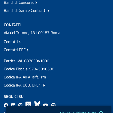
Bandi di Concorso
Bandi di Gara e Contratti
CONTATTI
Via del Tritone, 181 00187 Roma
Contatti
Contatti PEC
Partita IVA: 08703841000
Codice Fiscale: 97345810580
Codice IPA AIFA: aifa_rm
Codice IPA UCB: UFE1TR
SEGUICI SU
F
L
l
X
B
Y
l
a
i
a
l
o
a
Modulo gestione cookie
FEED RSS