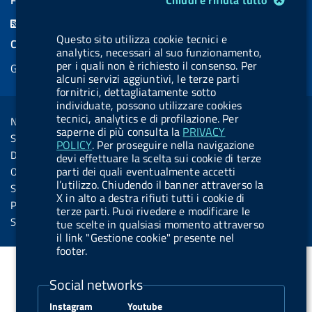
Chiudi e rifiuta tutto
c
n
b
u
u
b
F
e
k
e
e
t
e
Questo sito utilizza cookie tecnici e
e
COOKIES
b
e
l
s
u
l
analytics, necessari al suo funzionamento,
e
per i quali non è richiesto il consenso. Per
Gestione cookie
o
d
.
k
b
.
d
alcuni servizi aggiuntivi, le terze parti
o
i
b
y
e
b
fornitrici, dettagliatamente sotto
R
Sezione Link Utili
individuate, possono utilizzare cookies
k
n
u
u
s
tecnici, analytics e di profilazione. Per
Note legali
t
t
saperne di più consulta la
PRIVACY
s
Social Media Policy
t
t
POLICY
. Per proseguire nella navigazione
Dichiarazione di accessibilità
devi effettuare la scelta sui cookie di terze
o
o
parti dei quali eventualmente accetti
Obiettivi di accessibilità
n
n
l’utilizzo. Chiudendo il banner attraverso la
Statistiche sito
X in alto a destra rifiuti tutti i cookie di
.
.
Privacy
terze parti. Puoi rivedere e modificare le
i
s
Servizi Online
tue scelte in qualsiasi momento attraverso
il link "Gestione cookie" presente nel
n
p
footer.
s
o
t
t
Social networks
a
i
Instagram
Youtube