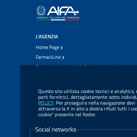
L'AGENZIA
Home Page
FarmaciLine
Partecipazione e soddisfazione utenti
Modulo gestione cookie
Accesso civico
Modulistica
Questo sito utilizza cookie tecnici e analytics,
Amministrazione Trasparente
parti fornitrici, dettagliatamente sotto individ
POLICY
. Per proseguire nella navigazione devi 
Atti di notifica
attraverso la X in alto a destra rifiuti tutti i 
cookie" presente nel footer.
Pubblicità legale
TrovaNormeFarmaco
Social networks
Bandi di Concorso