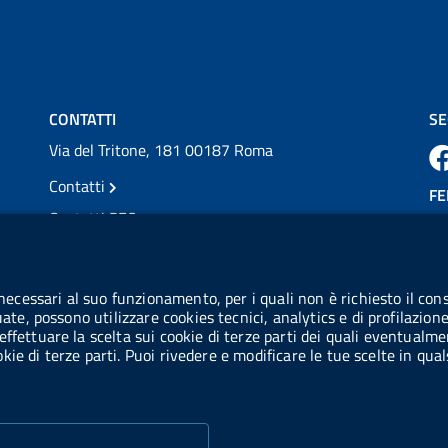
💜 Il 29 giugno #AIFA si è illuminata di viola
in occasione della XVII Giornata Mondiale
della Scler...
Vai al post →
CONTATTI
SE
Via del Tritone, 181 00187 Roma
Contatti
FE
Contatti PEC
Partita IVA: 08703841000
CO
Codice Fiscale: 97345810580
 necessari al suo funzionamento, per i quali non è richiesto il cons
Ge
uate, possono utilizzare cookies tecnici, analytics e di profilazion
Codice IPA AIFA: aifa_rm
effettuare la scelta sui cookie di terze parti dei quali eventualme
cookie di terze parti. Puoi rivedere e modificare le tue scelte in q
Codice IPA UCB: UFE1TR