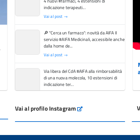
4 nuovi #farmaci, 4 estensioni di
indicazione terapeuti...
Vai al post →
🔎 "Cerca un farmaco": novità da AIFA Il
servizio #AIFA Medicinali, accessibile anche
dalla home de...
Vai al post →
Via libera del CdA #AIFA alla rimborsabilità
di una nuova molecola, 10 estensioni di
indicazione ter...
Vai al post →
V
Vai al profilo Instagram
L'Italia si conferma tra i primi Paesi europei
Instagram
per l'accesso ai #farmaci orfani rimborsati
dal Servi...
Vai al post →