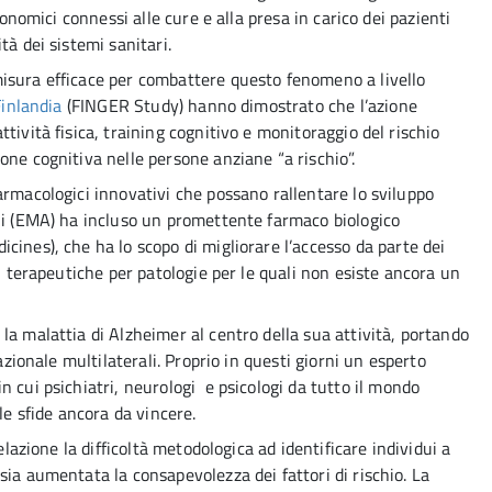
conomici connessi alle cure e alla presa in carico dei pazienti
tà dei sistemi sanitari.
isura efficace per combattere questo fenomeno a livello
Finlandia
(FINGER Study) hanno dimostrato che l’azione
tività fisica, training cognitivo e monitoraggio del rischio
one cognitiva nelle persone anziane “a rischio”.
armacologici innovativi che possano rallentare lo sviluppo
li (EMA) ha incluso un promettente farmaco biologico
icines), che ha lo scopo di migliorare l’accesso da parte dei
ni terapeutiche per patologie per le quali non esiste ancora un
la malattia di Alzheimer al centro della sua attività, portando
azionale multilaterali. Proprio in questi giorni un esperto
in cui psichiatri, neurologi e psicologi da tutto il mondo
le sfide ancora da vincere.
elazione la difficoltà metodologica ad identificare individui a
sia aumentata la consapevolezza dei fattori di rischio. La