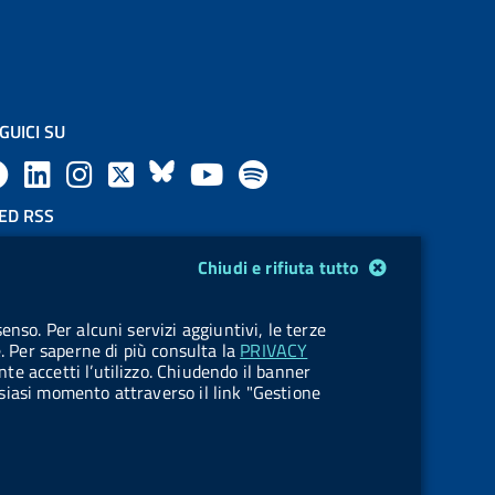
GUICI SU
F
L
l
X
B
Y
l
a
i
a
l
o
a
ED RSS
F
c
n
b
u
u
b
Chiudi e rifiuta tutto
e
e
k
e
e
t
e
OKIES
enso. Per alcuni servizi aggiuntivi, le terze
e
stione cookie
b
e
l
s
u
l
e. Per saperne di più consulta la
PRIVACY
nte accetti l’utilizzo. Chiudendo il banner
d
o
d
.
k
b
.
ualsiasi momento attraverso il link "Gestione
R
o
i
b
y
e
b
s
k
n
u
u