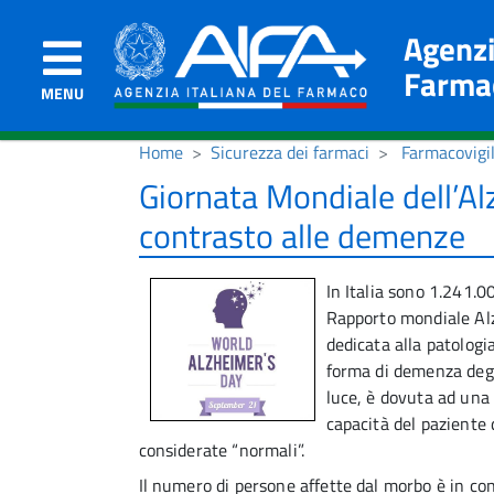
Agenzi
Farma
MENU
Home
Sicurezza dei farmaci
Farmacovigi
Giornata Mondiale dell’Al
contrasto alle demenze
In Italia sono 1.241.
Rapporto mondiale Alz
dedicata alla patologi
forma di demenza degen
luce, è dovuta ad una 
capacità del paziente
considerate “normali”.
Il numero di persone affette dal morbo è in co