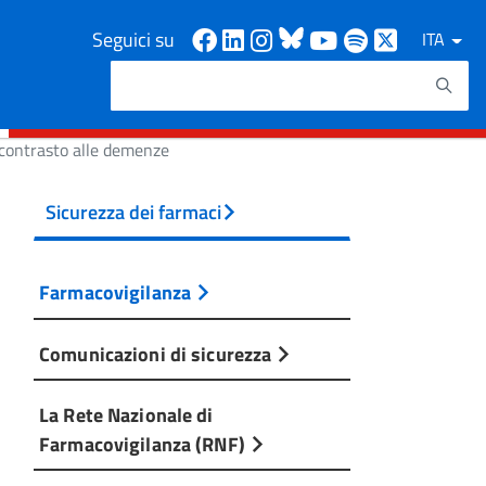
Facebook
Linkedin
Instagram
Bluesky
Youtube
Spotify
X
Seguici su
ITA
Cerca
Testo da ricercare
 contrasto alle demenze
Sicurezza dei farmaci
Farmacovigilanza
Comunicazioni di sicurezza
La Rete Nazionale di
Farmacovigilanza (RNF)