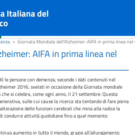
a Italiana del
co
lanza
Giornata Mondiale dell’Alzheimer: AIFA in prima linea nel
zheimer: AIFA in prima linea nel
000 le persone con demenza, secondo i dati contenuti nel
heimer 2016, svelati in occasione della Giornata mondiale
a che si celebra, come ogni anno, il 21 settembre. Questa
erativa, sulle cui cause la ricerca sta tentando di fare piena
alterazione delle funzioni cerebrali che mina alla radice la
 di condurre attività quotidiane fino a quel momento
ntinuo aumento in tutto il mondo, grazie all’allungamento