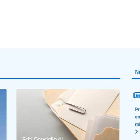
No
Pr
em
mi