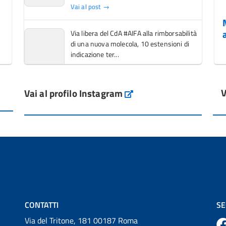
Vai al post →
Via libera del CdA #AIFA alla rimborsabilità
di una nuova molecola, 10 estensioni di
indicazione ter...
Vai al post →
V
Vai al profilo Instagram
L'Italia si conferma tra i primi Paesi europei
Instagram
per l'accesso ai #farmaci orfani rimborsati
dal Servi...
Vai al post →
💜 Il 29 giugno #AIFA si è illuminata di viola
in occasione della XVII Giornata Mondiale
della Scler...
Vai al post →
CONTATTI
SE
Via del Tritone, 181 00187 Roma