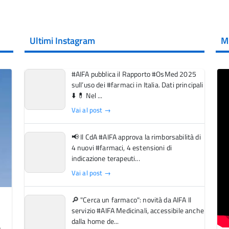
Ultimi Instagram
M
#AIFA pubblica il Rapporto #OsMed 2025
sull’uso dei #farmaci in Italia. Dati principali
⬇️ 💊 Nel ...
Vai al post →
📢 Il CdA #AIFA approva la rimborsabilità di
4 nuovi #farmaci, 4 estensioni di
indicazione terapeuti...
Vai al post →
🔎 "Cerca un farmaco": novità da AIFA Il
servizio #AIFA Medicinali, accessibile anche
dalla home de...