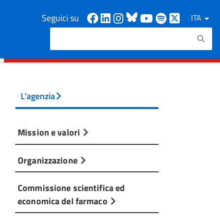
Facebook
Linkedin
Instagram
Bluesky
Youtube
Spotify
X
Seguici su
ITA
Cerca
Testo da ricercare
L'agenzia
Mission e valori
Organizzazione
Commissione scientifica ed
economica del farmaco