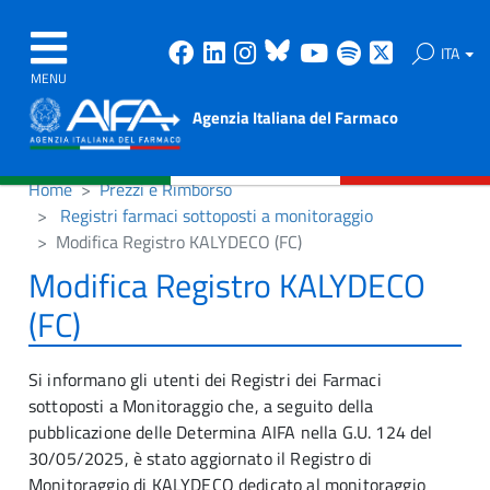
Facebook
Linkedin
Instagram
Bluesky
Youtube
Spotify
X
ITA
MENU
Agenzia Italiana del Farmaco
Home
Prezzi e Rimborso
Registri farmaci sottoposti a monitoraggio
Modifica Registro KALYDECO (FC)
Modifica Registro KALYDECO
(FC)
Si informano gli utenti dei Registri dei Farmaci
sottoposti a Monitoraggio che, a seguito della
pubblicazione delle Determina AIFA nella G.U. 124 del
30/05/2025, è stato aggiornato il Registro di
Monitoraggio di KALYDECO dedicato al monitoraggio