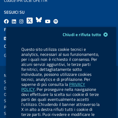
Codice IPA UCB: UFE1TR
SEGUICI SU
F
L
l
X
B
Y
l
a
i
a
l
o
a
FEED RSS
Modulo gestione cookie
c
n
b
u
u
b
Chiudi e rifiuta tutto
F
e
k
e
e
t
e
e
COOKIES
b
e
l
s
u
l
Questo sito utilizza cookie tecnici e
e
analytics, necessari al suo funzionamento,
Gestione cookie
o
d
.
k
b
.
d
per i quali non è richiesto il consenso. Per
o
i
b
y
e
b
alcuni servizi aggiuntivi, le terze parti
R
Sezione Link Utili
fornitrici, dettagliatamente sotto
k
n
u
u
s
individuate, possono utilizzare cookies
Note legali
t
t
tecnici, analytics e di profilazione. Per
s
Social Media Policy
t
t
saperne di più consulta la
PRIVACY
Dichiarazione di accessibilità
POLICY
. Per proseguire nella navigazione
o
o
devi effettuare la scelta sui cookie di terze
Obiettivi di accessibilità
n
n
parti dei quali eventualmente accetti
Statistiche sito
l’utilizzo. Chiudendo il banner attraverso la
.
.
Privacy
X in alto a destra rifiuti tutti i cookie di
i
s
Servizi Online
terze parti. Puoi rivedere e modificare le