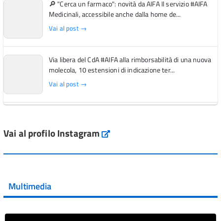
🔎 "Cerca un farmaco": novità da AIFA Il servizio #AIFA
Medicinali, accessibile anche dalla home de...
Vai al post →
Via libera del CdA #AIFA alla rimborsabilità di una nuova
molecola, 10 estensioni di indicazione ter...
Vai al post →
L'Italia si conferma tra i primi Paesi europei per l'accesso
ai #farmaci orfani rimborsati dal Servi...
Vai al profilo Instagram
Instagram
Vai al post →
💜 Il 29 giugno #AIFA si è illuminata di viola in occasione
della XVII Giornata Mondiale della Scler...
Multimedia
Vai al post →