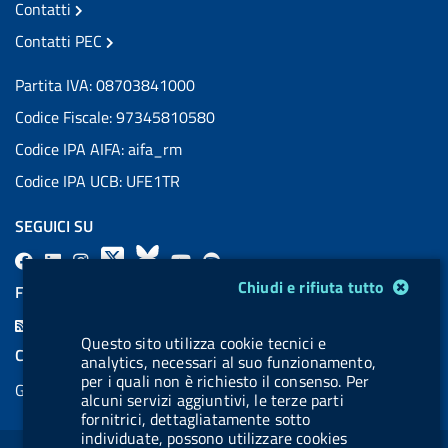
Contatti
Contatti PEC
Partita IVA: 08703841000
Codice Fiscale: 97345810580
Codice IPA AIFA: aifa_rm
Codice IPA UCB: UFE1TR
SEGUICI SU
F
L
l
X
B
Y
l
Modulo gestione cookie
a
i
a
l
o
a
Chiudi e rifiuta tutto
FEED RSS
c
n
b
u
u
b
F
e
k
e
e
t
e
Questo sito utilizza cookie tecnici e
e
COOKIES
analytics, necessari al suo funzionamento,
b
e
l
s
u
l
e
per i quali non è richiesto il consenso. Per
Gestione cookie
o
d
.
k
b
.
alcuni servizi aggiuntivi, le terze parti
d
fornitrici, dettagliatamente sotto
o
i
b
y
e
b
R
Sezione Link Utili
individuate, possono utilizzare cookies
k
n
u
u