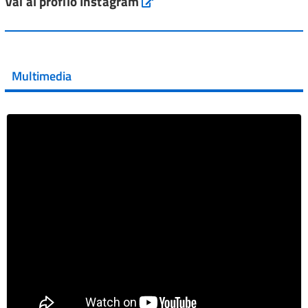
Vai al profilo Instagram
Instagram
Vai al post →
💜 Il 29 giugno #AIFA si è illuminata di viola in occasione
della XVII Giornata Mondiale della Scler...
Multimedia
Vai al post →