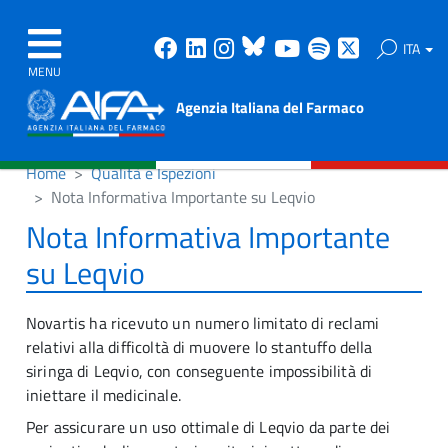
Facebook
Linkedin
Instagram
Bluesky
Youtube
Spotify
X
ITA
MENU
Agenzia Italiana del Farmaco
Home
Qualità e Ispezioni
Nota Informativa Importante su Leqvio
Nota Informativa Importante
su Leqvio
Novartis ha ricevuto un numero limitato di reclami
relativi alla difficoltà di muovere lo stantuffo della
siringa di Leqvio, con conseguente impossibilità di
iniettare il medicinale.
Per assicurare un uso ottimale di Leqvio da parte dei