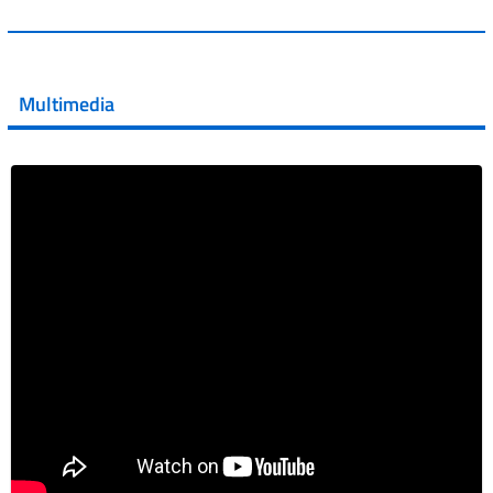
💜 Il 29 giugno #AIFA si è illuminata di viola in occasione
della XVII Giornata Mondiale della Scler...
Multimedia
Vai al post →