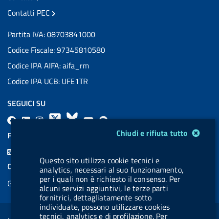
Contatti PEC
Partita IVA: 08703841000
Codice Fiscale: 97345810580
Codice IPA AIFA: aifa_rm
Codice IPA UCB: UFE1TR
SEGUICI SU
F
L
l
X
B
Y
l
Modulo gestione cookie
a
i
a
l
o
a
Chiudi e rifiuta tutto
FEED RSS
c
n
b
u
u
b
F
e
k
e
e
t
e
Questo sito utilizza cookie tecnici e
e
COOKIES
analytics, necessari al suo funzionamento,
b
e
l
s
u
l
e
per i quali non è richiesto il consenso. Per
Gestione cookie
o
d
.
k
b
.
alcuni servizi aggiuntivi, le terze parti
d
o
i
b
y
e
b
fornitrici, dettagliatamente sotto
R
Sezione Link Utili
individuate, possono utilizzare cookies
k
n
u
u
tecnici, analytics e di profilazione. Per
s