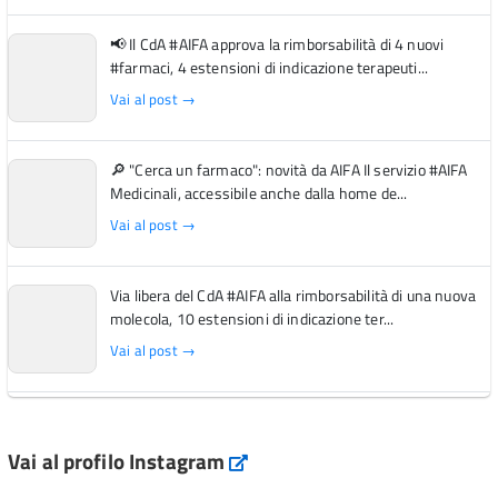
📢 Il CdA #AIFA approva la rimborsabilità di 4 nuovi
#farmaci, 4 estensioni di indicazione terapeuti...
Vai al post →
🔎 "Cerca un farmaco": novità da AIFA Il servizio #AIFA
Medicinali, accessibile anche dalla home de...
Vai al post →
Via libera del CdA #AIFA alla rimborsabilità di una nuova
molecola, 10 estensioni di indicazione ter...
Vai al post →
L'Italia si conferma tra i primi Paesi europei per l'accesso
ai #farmaci orfani rimborsati dal Servi...
Vai al profilo Instagram
Instagram
Vai al post →