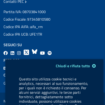
Contatti PEC
Partita IVA: 08703841000
Codice Fiscale: 97345810580
Codice IPA AIFA: aifa_rm
Codice IPA UCB: UFE1TR
SEGUICI SU
F
L
l
X
B
Y
l
a
i
a
l
o
a
FEED RSS
c
n
b
u
u
b
Modulo gestione cookie
Chiudi e rifiuta tutto
F
e
k
e
e
t
e
e
COOKIES
b
e
l
s
u
l
Questo sito utilizza cookie tecnici e
e
Gestione cookie
analytics, necessari al suo funzionamento,
o
d
.
k
b
.
d
per i quali non è richiesto il consenso. Per
o
i
b
y
e
b
alcuni servizi aggiuntivi, le terze parti
R
Sezione Link Utili
k
n
u
u
fornitrici, dettagliatamente sotto
s
individuate, possono utilizzare cookies
Note legali
t
t