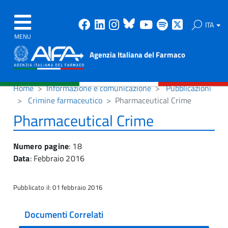
Facebook
Linkedin
Instagram
Bluesky
Youtube
Spotify
X
ITA
MENU
Agenzia Italiana del Farmaco
Home
Informazione e comunicazione
Pubblicazioni
Crimine farmaceutico
Pharmaceutical Crime
Pharmaceutical Crime
Numero pagine
: 18
Data
: Febbraio 2016
Pubblicato il: 01 febbraio 2016
Documenti Correlati