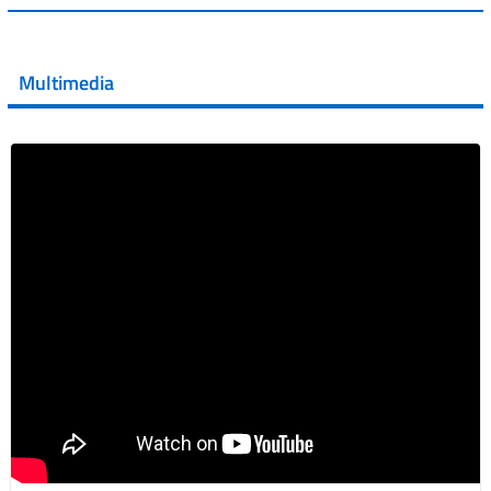
💜 Il 29 giugno #AIFA si è illuminata di viola in occasione
della XVII Giornata Mondiale della Scler...
Multimedia
Vai al post →