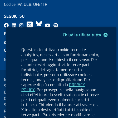
Codice IPA UCB: UFE1TR
SEGUICI SU
F
L
l
X
B
Y
l
a
i
a
l
o
a
FEED RSS
Modulo gestione cookie
Chiudi e rifiuta tutto
c
n
b
u
u
b
F
e
k
e
e
t
e
e
Questo sito utilizza cookie tecnici e
COOKIES
b
e
l
s
u
l
analytics, necessari al suo funzionamento,
e
Gestione cookie
per i quali non è richiesto il consenso. Per
o
d
.
k
b
.
d
alcuni servizi aggiuntivi, le terze parti
o
i
b
y
e
b
fornitrici, dettagliatamente sotto
R
Sezione Link Utili
k
n
u
u
individuate, possono utilizzare cookies
s
Note legali
tecnici, analytics e di profilazione. Per
t
t
s
saperne di più consulta la
PRIVACY
Social Media Policy
t
t
POLICY
. Per proseguire nella navigazione
Dichiarazione di accessibilità
devi effettuare la scelta sui cookie di terze
o
o
Obiettivi di accessibilità
parti dei quali eventualmente accetti
n
n
l’utilizzo. Chiudendo il banner attraverso la
Statistiche sito
.
.
X in alto a destra rifiuti tutti i cookie di
Privacy
terze parti. Puoi rivedere e modificare le
i
s
Servizi Online