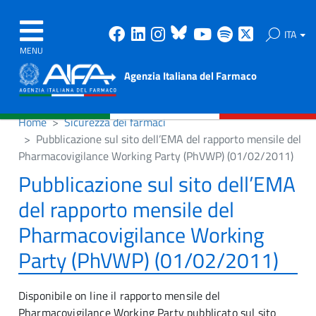
Facebook
Linkedin
Instagram
Bluesky
Youtube
Spotify
X
ITA
MENU
Agenzia Italiana del Farmaco
Home
Sicurezza dei farmaci
Pubblicazione sul sito dell’EMA del rapporto mensile del
Pharmacovigilance Working Party (PhVWP) (01/02/2011)
Pubblicazione sul sito dell’EMA
del rapporto mensile del
Pharmacovigilance Working
Party (PhVWP) (01/02/2011)
Disponibile on line il rapporto mensile del
Pharmacovigilance Working Party pubblicato sul sito