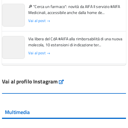
🔎 "Cerca un farmaco": novità da AIFA Il servizio #AIFA
Medicinali, accessibile anche dalla home de...
Vai al post →
Via libera del CdA #AIFA alla rimborsabilità di una nuova
molecola, 10 estensioni di indicazione ter...
Vai al post →
L'Italia si conferma tra i primi Paesi europei per l'accesso
ai #farmaci orfani rimborsati dal Servi...
Vai al profilo Instagram
Instagram
Vai al post →
💜 Il 29 giugno #AIFA si è illuminata di viola in occasione
della XVII Giornata Mondiale della Scler...
Multimedia
Vai al post →