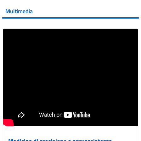
💜 Il 29 giugno #AIFA si è illuminata di viola in occasione
della XVII Giornata Mondiale della Scler...
Multimedia
Vai al post →
Medicina di precisione e appropriatezza