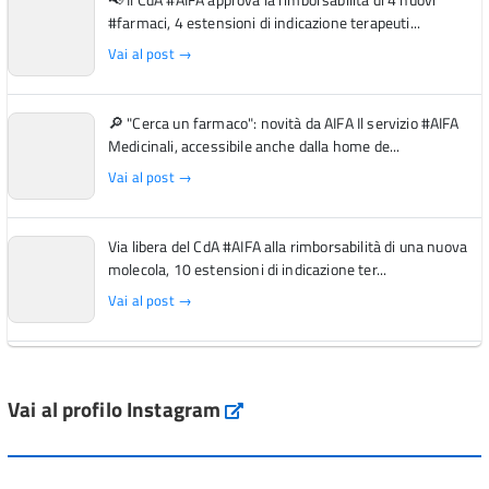
📢 Il CdA #AIFA approva la rimborsabilità di 4 nuovi
#farmaci, 4 estensioni di indicazione terapeuti...
Vai al post →
🔎 "Cerca un farmaco": novità da AIFA Il servizio #AIFA
Medicinali, accessibile anche dalla home de...
Vai al post →
Via libera del CdA #AIFA alla rimborsabilità di una nuova
molecola, 10 estensioni di indicazione ter...
Vai al post →
L'Italia si conferma tra i primi Paesi europei per l'accesso
ai #farmaci orfani rimborsati dal Servi...
Vai al profilo Instagram
Instagram
Vai al post →