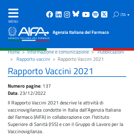
Facebook
Linkedin
Instagram
Bluesky
Youtube
Spotify
X
ITA
MENU
Agenzia Italiana del Farmaco
Home
Informazione e comunicazione
Pubblicazioni
Rapporto vaccini
Rapporto Vaccini 2021
Rapporto Vaccini 2021
Numero pagine
: 137
Data
: 23/12/2022
Il Rapporto Vaccini 2021 descrive le attività di
vaccinovigilanza condotte in Italia dall’Agenzia Italiana
del Farmaco (AIFA) in collaborazione con l’Istituto
Superiore di Sanità (ISS) e con il Gruppo di Lavoro per la
Vaccinovigilanza.