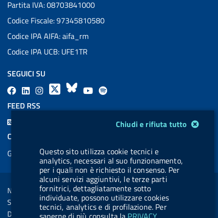
Partita IVA: 08703841000
Codice Fiscale: 97345810580
Codice IPA AIFA: aifa_rm
Codice IPA UCB: UFE1TR
SEGUICI SU
F
L
l
X
B
Y
l
a
i
a
l
o
a
FEED RSS
c
n
b
u
u
b
F
Modulo gestione cookie
Chiudi e rifiuta tutto
e
k
e
e
t
e
e
COOKIES
b
e
l
s
u
l
e
Questo sito utilizza cookie tecnici e
Gestione cookie
o
d
.
k
b
.
d
analytics, necessari al suo funzionamento,
o
i
b
y
e
b
per i quali non è richiesto il consenso. Per
R
Sezione Link Utili
alcuni servizi aggiuntivi, le terze parti
k
n
u
u
s
fornitrici, dettagliatamente sotto
Note legali
t
t
individuate, possono utilizzare cookies
s
Social Media Policy
tecnici, analytics e di profilazione. Per
t
t
Dichiarazione di accessibilità
saperne di più consulta la
PRIVACY