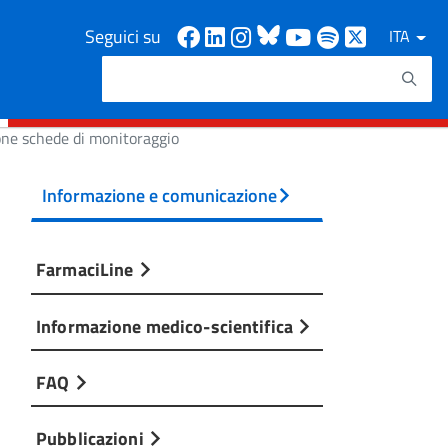
Facebook
Linkedin
Instagram
Bluesky
Youtube
Spotify
X
Seguici su
ITA
Cerca
Testo da ricercare
one schede di monitoraggio
Informazione e comunicazione
FarmaciLine
Informazione medico-scientifica
FAQ
Pubblicazioni