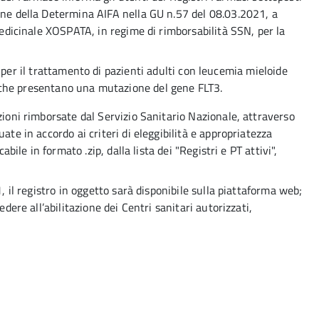
one della Determina AIFA nella GU n.57 del 08.03.2021, a
 medicinale XOSPATA, in regime di rimborsabilità SSN, per la
er il trattamento di pazienti adulti con leucemia mieloide
a che presentano una mutazione del gene FLT3.
zioni rimborsate dal Servizio Sanitario Nazionale, attraverso
ate in accordo ai criteri di eleggibilità e appropriatezza
abile in formato .zip, dalla lista dei "Registri e PT attivi",
1, il registro in oggetto sarà disponibile sulla piattaforma web;
edere all’abilitazione dei Centri sanitari autorizzati,