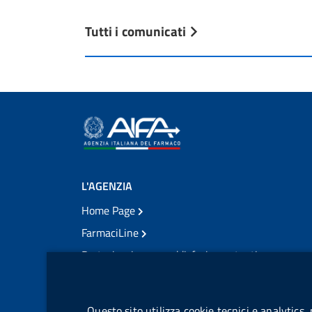
Tutti i comunicati
L'AGENZIA
Home Page
FarmaciLine
Partecipazione e soddisfazione utenti
Modulo gestione cookie
Accesso civico
Modulistica
Questo sito utilizza cookie tecnici e analytics,