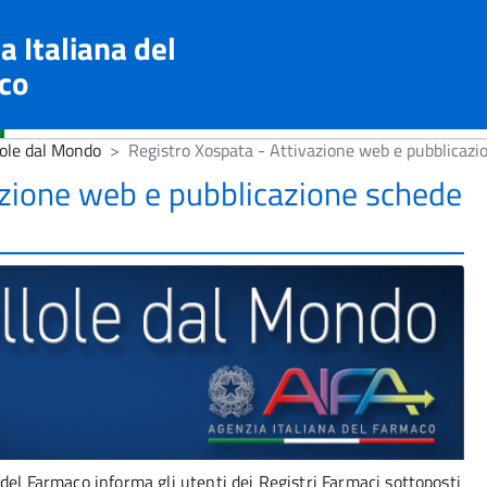
a Italiana del
co
lole dal Mondo
Registro Xospata - Attivazione web e pubblicazi
azione web e pubblicazione schede
 del Farmaco informa gli utenti dei Registri Farmaci sottoposti