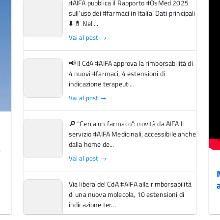
#AIFA pubblica il Rapporto #OsMed 2025
sull’uso dei #farmaci in Italia. Dati principali
⬇️ 💊 Nel ...
Vai al post →
📢 Il CdA #AIFA approva la rimborsabilità di
4 nuovi #farmaci, 4 estensioni di
indicazione terapeuti...
Vai al post →
🔎 "Cerca un farmaco": novità da AIFA Il
servizio #AIFA Medicinali, accessibile anche
dalla home de...
Vai al post →
Via libera del CdA #AIFA alla rimborsabilità
di una nuova molecola, 10 estensioni di
indicazione ter...
Vai al post →