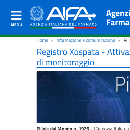
Agenzi
Farma
MENU
Home
Informazione e comunicazione
Pil
Registro Xospata - Attiv
di monitoraggio
Pillola dal Mondo n. 1926 -
L’Agenzia Italiana