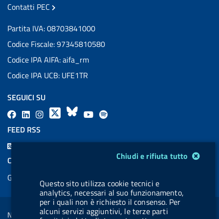
Contatti PEC
Partita IVA: 08703841000
Codice Fiscale: 97345810580
Codice IPA AIFA: aifa_rm
Codice IPA UCB: UFE1TR
SEGUICI SU
F
L
l
X
B
Y
l
a
i
a
l
o
a
FEED RSS
c
n
b
u
u
b
F
e
k
e
e
t
e
Modulo gestione cookie
Chiudi e rifiuta tutto
e
COOKIES
b
e
l
s
u
l
e
Gestione cookie
o
d
.
k
b
.
Questo sito utilizza cookie tecnici e
d
o
i
b
y
e
b
analytics, necessari al suo funzionamento,
R
Sezione Link Utili
per i quali non è richiesto il consenso. Per
k
n
u
u
s
alcuni servizi aggiuntivi, le terze parti
Note legali
t
t