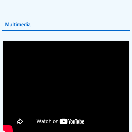
💜 Il 29 giugno #AIFA si è illuminata di viola in occasione
della XVII Giornata Mondiale della Scler...
Multimedia
Vai al post →