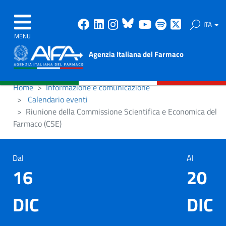
Facebook
Linkedin
Instagram
Bluesky
Youtube
Spotify
X
ITA
MENU
Agenzia Italiana del Farmaco
Home
Informazione e comunicazione
Calendario eventi
Riunione della Commissione Scientifica e Economica del
Farmaco (CSE)
Dal
Al
16
20
DIC
DIC