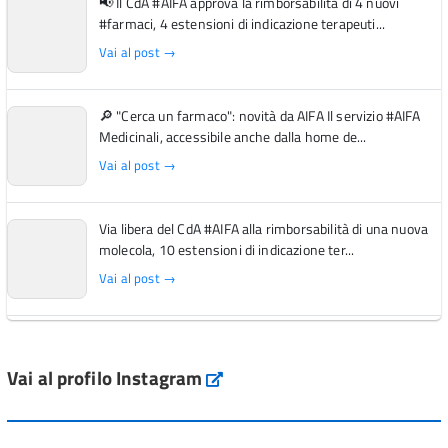
📢 Il CdA #AIFA approva la rimborsabilità di 4 nuovi
#farmaci, 4 estensioni di indicazione terapeuti...
Vai al post →
🔎 "Cerca un farmaco": novità da AIFA Il servizio #AIFA
Medicinali, accessibile anche dalla home de...
Vai al post →
Via libera del CdA #AIFA alla rimborsabilità di una nuova
molecola, 10 estensioni di indicazione ter...
Vai al post →
L'Italia si conferma tra i primi Paesi europei per l'accesso
ai #farmaci orfani rimborsati dal Servi...
Vai al profilo Instagram
Instagram
Vai al post →