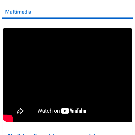
💜 Il 29 giugno #AIFA si è illuminata di viola in occasione
della XVII Giornata Mondiale della Scler...
Multimedia
Vai al post →