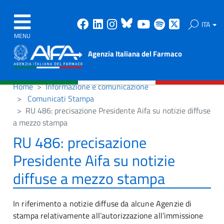
Facebook
Linkedin
Instagram
Bluesky
Youtube
Spotify
X
ITA
MENU
Agenzia Italiana del Farmaco
Home
Informazione e comunicazione
Comunicati Stampa
RU 486: precisazione Presidente Aifa su notizie diffuse
a mezzo stampa
RU 486: precisazione
Presidente Aifa su notizie
diffuse a mezzo stampa
In riferimento a notizie diffuse da alcune Agenzie di
stampa relativamente all’autorizzazione all’immissione