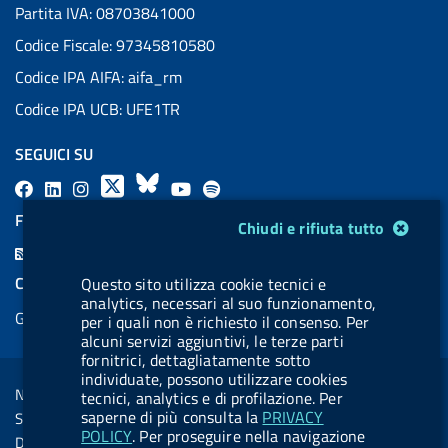
Partita IVA: 08703841000
Codice Fiscale: 97345810580
Codice IPA AIFA: aifa_rm
Codice IPA UCB: UFE1TR
SEGUICI SU
F
L
l
X
B
Y
l
a
i
a
l
o
a
FEED RSS
Modulo gestione cookie
Chiudi e rifiuta tutto
c
n
b
u
u
b
F
e
k
e
e
t
e
e
COOKIES
Questo sito utilizza cookie tecnici e
b
e
l
s
u
l
analytics, necessari al suo funzionamento,
e
Gestione cookie
o
d
.
k
b
.
per i quali non è richiesto il consenso. Per
d
alcuni servizi aggiuntivi, le terze parti
o
i
b
y
e
b
R
fornitrici, dettagliatamente sotto
Sezione Link Utili
k
n
u
u
individuate, possono utilizzare cookies
s
Note legali
tecnici, analytics e di profilazione. Per
t
t
s
saperne di più consulta la
PRIVACY
Social Media Policy
t
t
POLICY
. Per proseguire nella navigazione
Dichiarazione di accessibilità