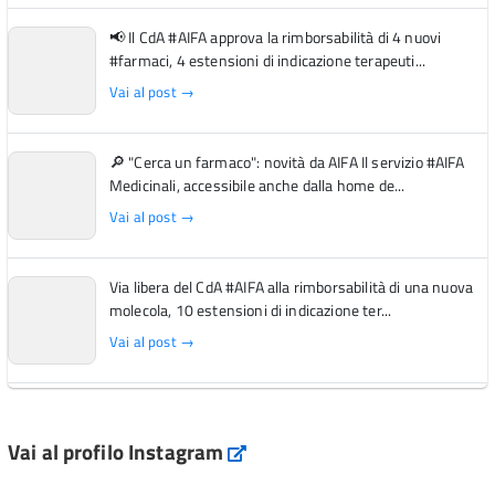
📢 Il CdA #AIFA approva la rimborsabilità di 4 nuovi
#farmaci, 4 estensioni di indicazione terapeuti...
Vai al post →
🔎 "Cerca un farmaco": novità da AIFA Il servizio #AIFA
Medicinali, accessibile anche dalla home de...
Vai al post →
Via libera del CdA #AIFA alla rimborsabilità di una nuova
molecola, 10 estensioni di indicazione ter...
Vai al post →
L'Italia si conferma tra i primi Paesi europei per l'accesso
ai #farmaci orfani rimborsati dal Servi...
Vai al profilo Instagram
Instagram
Vai al post →