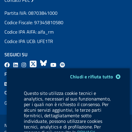
Partita IVA: 08703841000
Codice Fiscale: 97345810580
Codice IPA AIFA: aifa_rm
Codice IPA UCB: UFE1TR
SEGUICI SU
F
L
l
X
B
Y
l
a
i
a
l
o
a
FEED RSS
Modulo gestione cookie
Chiudi e rifiuta tutto
c
n
b
u
u
b
F
e
k
e
e
t
e
e
COOKIES
Questo sito utilizza cookie tecnici e
b
e
l
s
u
l
analytics, necessari al suo funzionamento,
e
Gestione cookie
o
d
.
k
b
.
per i quali non è richiesto il consenso. Per
d
alcuni servizi aggiuntivi, le terze parti
o
i
b
y
e
b
R
fornitrici, dettagliatamente sotto
Sezione Link Utili
k
n
u
u
individuate, possono utilizzare cookies
s
Note legali
tecnici, analytics e di profilazione. Per
t
t
s