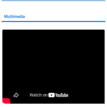
💜 Il 29 giugno #AIFA si è illuminata di viola in occasione
della XVII Giornata Mondiale della Scler...
Multimedia
Vai al post →