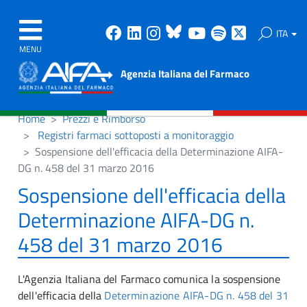
Facebook
Linkedin
Instagram
Bluesky
Youtube
Spotify
X
ITA
MENU
Agenzia Italiana del Farmaco
Home
Prezzi e Rimborso
Registri farmaci sottoposti a monitoraggio
Sospensione dell'efficacia della Determinazione AIFA-
DG n. 458 del 31 marzo 2016
Sospensione dell'efficacia della
Determinazione AIFA-DG n.
458 del 31 marzo 2016
L'Agenzia Italiana del Farmaco comunica la sospensione
dell'efficacia della
Determinazione AIFA-DG n. 458 del 31