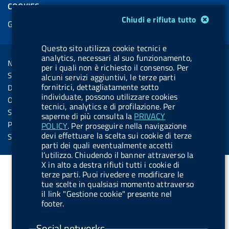
e
COOKIES
b
e
l
s
u
l
Modulo gestione cookie
e
Chiudi e rifiuta tutto
Gestione cookie
o
d
.
k
b
.
d
o
i
b
y
e
b
R
Questo sito utilizza cookie tecnici e
Sezione Link Utili
k
n
u
u
analytics, necessari al suo funzionamento,
s
Note legali
t
t
per i quali non è richiesto il consenso. Per
s
Social Media Policy
alcuni servizi aggiuntivi, le terze parti
t
t
fornitrici, dettagliatamente sotto
Dichiarazione di accessibilità
o
o
individuate, possono utilizzare cookies
Obiettivi di accessibilità
tecnici, analytics e di profilazione. Per
n
n
Statistiche sito
saperne di più consulta la
PRIVACY
.
.
Privacy
POLICY
. Per proseguire nella navigazione
devi effettuare la scelta sui cookie di terze
i
s
Servizi Online
parti dei quali eventualmente accetti
n
p
l’utilizzo. Chiudendo il banner attraverso la
s
o
X in alto a destra rifiuti tutti i cookie di
terze parti. Puoi rivedere e modificare le
t
t
tue scelte in qualsiasi momento attraverso
a
i
il link "Gestione cookie" presente nel
footer.
g
f
r
y
Social networks