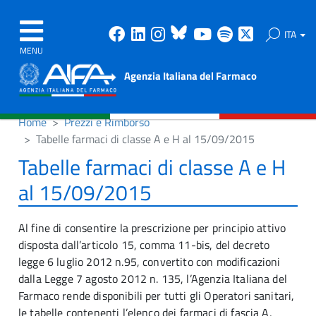
Facebook
Linkedin
Instagram
Bluesky
Youtube
Spotify
X
ITA
MENU
Agenzia Italiana del Farmaco
Home
Prezzi e Rimborso
Tabelle farmaci di classe A e H al 15/09/2015
Tabelle farmaci di classe A e H
al 15/09/2015
Al fine di consentire la prescrizione per principio attivo
disposta dall’articolo 15, comma 11-bis, del decreto
legge 6 luglio 2012 n.95, convertito con modificazioni
dalla Legge 7 agosto 2012 n. 135, l’Agenzia Italiana del
Farmaco rende disponibili per tutti gli Operatori sanitari,
le tabelle contenenti l’elenco dei farmaci di fascia A,