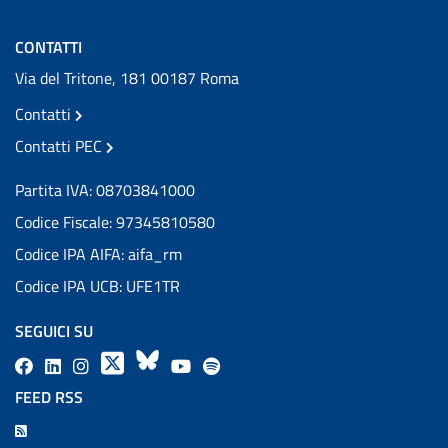
CONTATTI
Via del Tritone, 181 00187 Roma
Contatti
Contatti PEC
Partita IVA: 08703841000
Codice Fiscale: 97345810580
Codice IPA AIFA: aifa_rm
Codice IPA UCB: UFE1TR
SEGUICI SU
F
L
l
X
B
Y
l
a
i
a
l
o
a
FEED RSS
c
n
b
u
u
b
F
e
k
e
e
t
e