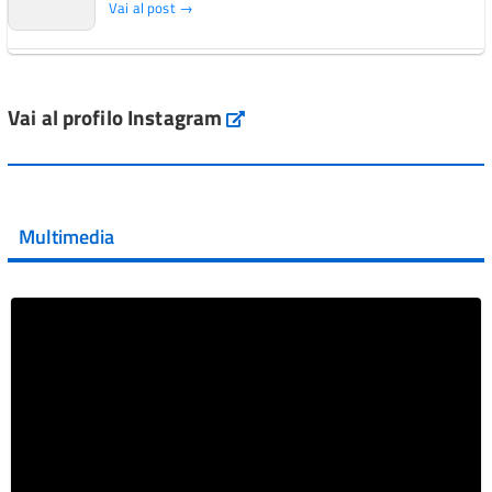
Vai al post →
L'Italia si conferma tra i primi Paesi europei per l'accesso
ai #farmaci orfani rimborsati dal Servi...
Vai al profilo Instagram
Instagram
Vai al post →
💜 Il 29 giugno #AIFA si è illuminata di viola in occasione
della XVII Giornata Mondiale della Scler...
Multimedia
Vai al post →