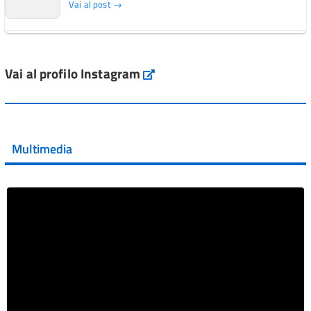
Vai al post →
L'Italia si conferma tra i primi Paesi europei per l'accesso
ai #farmaci orfani rimborsati dal Servi...
Vai al profilo Instagram
Instagram
Vai al post →
💜 Il 29 giugno #AIFA si è illuminata di viola in occasione
della XVII Giornata Mondiale della Scler...
Multimedia
Vai al post →