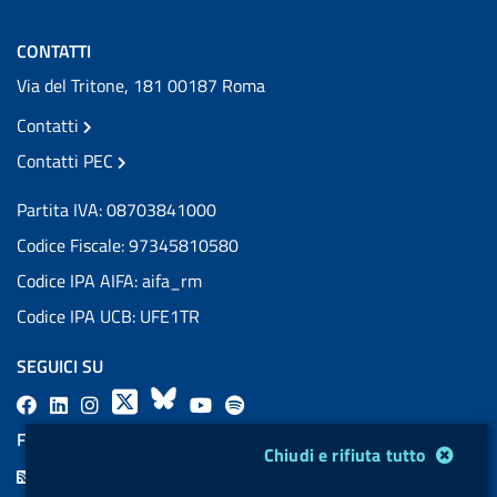
CONTATTI
Via del Tritone, 181 00187 Roma
Contatti
Contatti PEC
Partita IVA: 08703841000
Codice Fiscale: 97345810580
Codice IPA AIFA: aifa_rm
Codice IPA UCB: UFE1TR
SEGUICI SU
F
L
l
X
B
Y
l
a
i
a
l
o
a
FEED RSS
Modulo gestione cookie
Chiudi e rifiuta tutto
c
n
b
u
u
b
F
e
k
e
e
t
e