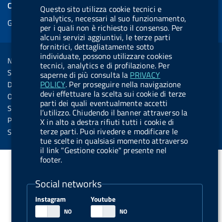
e
COOKIES
Questo sito utilizza cookie tecnici e
b
e
l
s
u
l
e
analytics, necessari al suo funzionamento,
Gestione cookie
o
d
.
k
b
.
per i quali non è richiesto il consenso. Per
d
o
i
b
y
e
b
alcuni servizi aggiuntivi, le terze parti
R
Sezione Link Utili
fornitrici, dettagliatamente sotto
k
n
u
u
individuate, possono utilizzare cookies
s
Note legali
t
t
tecnici, analytics e di profilazione. Per
s
Social Media Policy
saperne di più consulta la
PRIVACY
t
t
POLICY
. Per proseguire nella navigazione
Dichiarazione di accessibilità
o
o
devi effettuare la scelta sui cookie di terze
Obiettivi di accessibilità
parti dei quali eventualmente accetti
n
n
Statistiche sito
l’utilizzo. Chiudendo il banner attraverso la
.
.
Privacy
X in alto a destra rifiuti tutti i cookie di
i
s
terze parti. Puoi rivedere e modificare le
Servizi Online
tue scelte in qualsiasi momento attraverso
n
p
il link "Gestione cookie" presente nel
s
o
footer.
t
t
Social networks
a
i
g
f
Instagram
Youtube
r
y