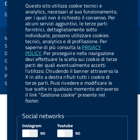
e
COOKIES
Questo sito utilizza cookie tecnici e
b
e
l
s
u
l
e
analytics, necessari al suo funzionamento,
Gestione cookie
o
d
.
k
b
.
per i quali non è richiesto il consenso. Per
d
o
i
b
y
e
b
alcuni servizi aggiuntivi, le terze parti
R
Sezione Link Utili
fornitrici, dettagliatamente sotto
k
n
u
u
individuate, possono utilizzare cookies
s
Note legali
t
t
tecnici, analytics e di profilazione. Per
s
Social Media Policy
saperne di più consulta la
PRIVACY
t
t
POLICY
. Per proseguire nella navigazione
Dichiarazione di accessibilità
o
o
devi effettuare la scelta sui cookie di terze
Obiettivi di accessibilità
parti dei quali eventualmente accetti
n
n
Statistiche sito
l’utilizzo. Chiudendo il banner attraverso la
.
.
Privacy
X in alto a destra rifiuti tutti i cookie di
i
s
terze parti. Puoi rivedere e modificare le
Servizi Online
tue scelte in qualsiasi momento attraverso
n
p
il link "Gestione cookie" presente nel
s
o
footer.
t
t
Social networks
a
i
g
f
Instagram
Youtube
r
y