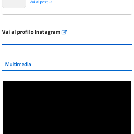
Vai al post →
L'Italia si conferma tra i primi Paesi europei per l'accesso
ai #farmaci orfani rimborsati dal Servi...
Vai al profilo Instagram
Instagram
Vai al post →
💜 Il 29 giugno #AIFA si è illuminata di viola in occasione
della XVII Giornata Mondiale della Scler...
Multimedia
Vai al post →