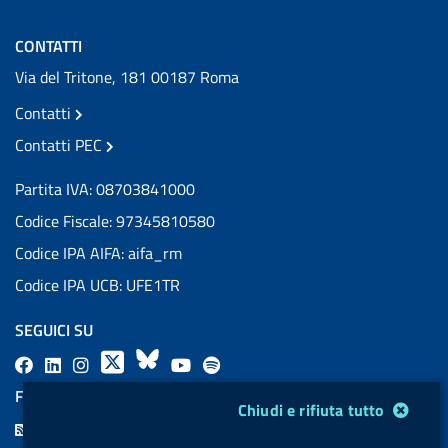
CONTATTI
Via del Tritone, 181 00187 Roma
Contatti
Contatti PEC
Partita IVA: 08703841000
Codice Fiscale: 97345810580
Codice IPA AIFA: aifa_rm
Codice IPA UCB: UFE1TR
SEGUICI SU
F
L
l
X
B
Y
l
a
i
a
l
o
a
FEED RSS
Modulo gestione cookie
Chiudi e rifiuta tutto
c
n
b
u
u
b
F
e
k
e
e
t
e