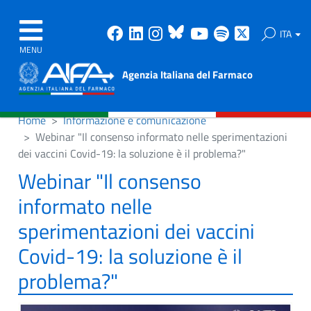
Facebook
Linkedin
Instagram
Bluesky
Youtube
Spotify
X
ITA
MENU
Agenzia Italiana del Farmaco
Home
Informazione e comunicazione
Webinar "Il consenso informato nelle sperimentazioni
dei vaccini Covid-19: la soluzione è il problema?"
Webinar "Il consenso
informato nelle
sperimentazioni dei vaccini
Covid-19: la soluzione è il
problema?"