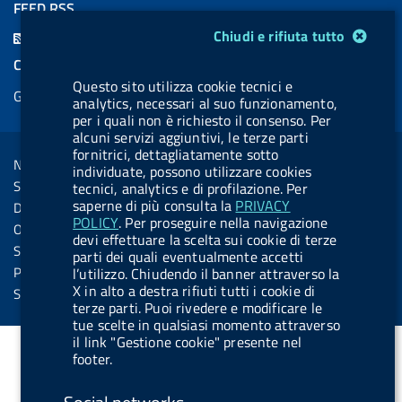
a
i
a
l
o
a
FEED RSS
c
n
b
u
u
b
Modulo gestione cookie
Chiudi e rifiuta tutto
F
e
k
e
e
t
e
e
COOKIES
b
e
l
s
u
l
e
Questo sito utilizza cookie tecnici e
Gestione cookie
o
d
.
k
b
.
analytics, necessari al suo funzionamento,
d
per i quali non è richiesto il consenso. Per
o
i
b
y
e
b
R
alcuni servizi aggiuntivi, le terze parti
Sezione Link Utili
k
n
u
u
fornitrici, dettagliatamente sotto
s
Note legali
t
t
individuate, possono utilizzare cookies
s
Social Media Policy
tecnici, analytics e di profilazione. Per
t
t
saperne di più consulta la
PRIVACY
Dichiarazione di accessibilità
o
o
POLICY
. Per proseguire nella navigazione
Obiettivi di accessibilità
devi effettuare la scelta sui cookie di terze
n
n
Statistiche sito
parti dei quali eventualmente accetti
.
.
Privacy
l’utilizzo. Chiudendo il banner attraverso la
X in alto a destra rifiuti tutti i cookie di
i
s
Servizi Online
terze parti. Puoi rivedere e modificare le
n
p
tue scelte in qualsiasi momento attraverso
s
o
il link "Gestione cookie" presente nel
footer.
t
t
a
i