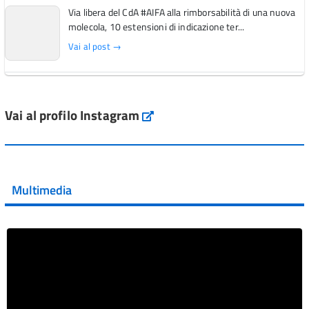
Via libera del CdA #AIFA alla rimborsabilità di una nuova
molecola, 10 estensioni di indicazione ter...
Vai al post →
L'Italia si conferma tra i primi Paesi europei per l'accesso
ai #farmaci orfani rimborsati dal Servi...
Vai al profilo Instagram
Instagram
Vai al post →
💜 Il 29 giugno #AIFA si è illuminata di viola in occasione
della XVII Giornata Mondiale della Scler...
Multimedia
Vai al post →