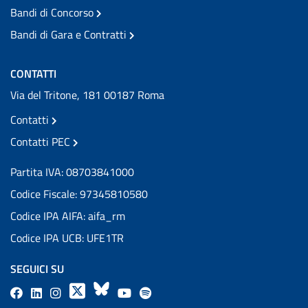
Bandi di Concorso
Bandi di Gara e Contratti
CONTATTI
Via del Tritone, 181 00187 Roma
Contatti
Contatti PEC
Partita IVA: 08703841000
Codice Fiscale: 97345810580
Codice IPA AIFA: aifa_rm
Codice IPA UCB: UFE1TR
SEGUICI SU
F
L
l
X
B
Y
l