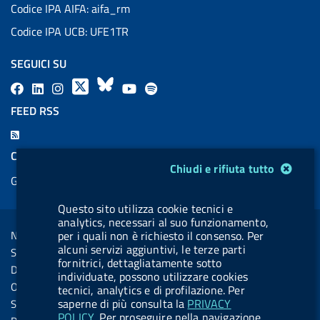
Codice IPA AIFA: aifa_rm
Codice IPA UCB: UFE1TR
SEGUICI SU
F
L
l
X
B
Y
l
a
i
a
l
o
a
FEED RSS
c
n
b
u
u
b
F
e
k
e
e
t
e
e
COOKIES
b
e
l
s
u
l
Modulo gestione cookie
Chiudi e rifiuta tutto
e
Gestione cookie
o
d
.
k
b
.
d
o
i
b
y
e
b
Questo sito utilizza cookie tecnici e
R
Sezione Link Utili
k
n
u
u
analytics, necessari al suo funzionamento,
s
Note legali
per i quali non è richiesto il consenso. Per
t
t
s
alcuni servizi aggiuntivi, le terze parti
Social Media Policy
t
t
fornitrici, dettagliatamente sotto
Dichiarazione di accessibilità
individuate, possono utilizzare cookies
o
o
Obiettivi di accessibilità
tecnici, analytics e di profilazione. Per
n
n
saperne di più consulta la
PRIVACY
Statistiche sito
.
.
POLICY
. Per proseguire nella navigazione