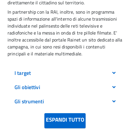
direttamente il cittadino sul territorio.
In partnership con la RAI, inoltre, sono in programma
spazi di informazione all'interno di alcune trasmissioni
individuate nel palinsesto delle reti televisive e
radiofoniche e la messa in onda di tre pillole filmate. E'
inoltre accessibile dal portale Rainet un sito dedicato alla
campagna, in cui sono resi disponibili i contenuti
principali e il materiale multimediale.
I target
Gli obiettivi
La campagna sui farmaci equivalenti e sul corretto
uso dei farmaci persegue tre principali macro-
Gli strumenti
obiettivi:
Attraverso l'utilizzo di una pluralità di strumenti di
comunicazione e di iniziative, la campagna si rivolge
correggere la percezione dell'equivalente
a tutti i cittadini, con particolare riferimento:
Diversi sono gli strumenti che vengono utilizzati per
ESPANDI TUTTO
quale farmaco “minore” utile a curare
diffondere i contenuti della Campagna: dalla
patologie non specifiche e dotato di
alle
donne
, in quanto punti di riferimento