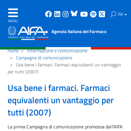
Facebook
Linkedin
Instagram
Bluesky
Youtube
Spotify
X
ITA
MENU
Agenzia Italiana del Farmaco
home
Informazione e comunicazione
Campagne di comunicazione
Usa bene i farmaci. Farmaci equivalenti un vantaggio
per tutti (2007)
Usa bene i farmaci. Farmaci
equivalenti un vantaggio per
tutti (2007)
La prima Campagna di comunicazione promossa dall'AIFA