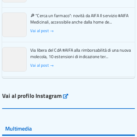
🔎 "Cerca un farmaco": novità da AIFA Il servizio #AIFA
Medicinali, accessibile anche dalla home de...
Vai al post →
Via libera del CdA #AIFA alla rimborsabilità di una nuova
molecola, 10 estensioni di indicazione ter...
Vai al post →
L'Italia si conferma tra i primi Paesi europei per l'accesso
ai #farmaci orfani rimborsati dal Servi...
Vai al profilo Instagram
Instagram
Vai al post →
💜 Il 29 giugno #AIFA si è illuminata di viola in occasione
della XVII Giornata Mondiale della Scler...
Multimedia
Vai al post →