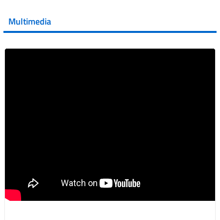
💜 Il 29 giugno #AIFA si è illuminata di viola in occasione
della XVII Giornata Mondiale della Scler...
Multimedia
Vai al post →