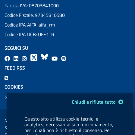
Partita IVA: 08703841000
Codice Fiscale: 97345810580
Codice IPA AIFA: aifa_rm
Codice IPA UCB: UFE1TR
SEGUICI SU
F
L
l
X
B
Y
l
a
i
a
l
o
a
FEED RSS
c
n
b
u
u
b
F
e
k
e
e
t
e
e
COOKIES
b
e
l
s
u
l
e
Gestione cookie
o
d
.
k
b
.
Modulo gestione cookie
d
Chiudi e rifiuta tutto
o
i
b
y
e
b
R
Sezione Link Utili
k
n
u
u
s
Questo sito utilizza cookie tecnici e
Note legali
t
t
analytics, necessari al suo funzionamento,
s
Social Media Policy
per i quali non è richiesto il consenso. Per
t
t
Dichiarazione di accessibilità