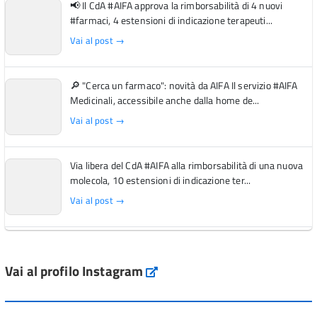
📢 Il CdA #AIFA approva la rimborsabilità di 4 nuovi
#farmaci, 4 estensioni di indicazione terapeuti...
Vai al post →
🔎 "Cerca un farmaco": novità da AIFA Il servizio #AIFA
Medicinali, accessibile anche dalla home de...
Vai al post →
Via libera del CdA #AIFA alla rimborsabilità di una nuova
molecola, 10 estensioni di indicazione ter...
Vai al post →
L'Italia si conferma tra i primi Paesi europei per l'accesso
ai #farmaci orfani rimborsati dal Servi...
Vai al profilo Instagram
Instagram
Vai al post →