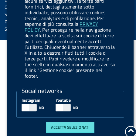
alcuni servizi aggiuntivi, le terze parti
o
o
fornitrici, dettagliatamente sotto
Obiettivi di accessibilità
n
n
individuate, possono utilizzare cookies
Statistiche sito
tecnici, analytics e di profilazione. Per
.
.
Privacy
saperne di più consulta la
PRIVACY
i
s
Servizi Online
POLICY
. Per proseguire nella navigazione
devi effettuare la scelta sui cookie di terze
n
p
parti dei quali eventualmente accetti
s
o
l’utilizzo. Chiudendo il banner attraverso la
X in alto a destra rifiuti tutti i cookie di
t
t
terze parti. Puoi rivedere e modificare le
a
i
tue scelte in qualsiasi momento attraverso
g
f
il link "Gestione cookie" presente nel
footer.
r
y
a
Social networks
m
Instagram
Youtube
ACCETTA SELEZIONATI
t
a