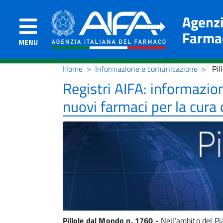
Agenzi
Farma
MENU
Home
Informazione e comunicazione
Pil
Registri AIFA: informazion
nuovi farmaci per la cura 
Pillole dal Mondo n. 1760 -
Nell’ambito del Pi