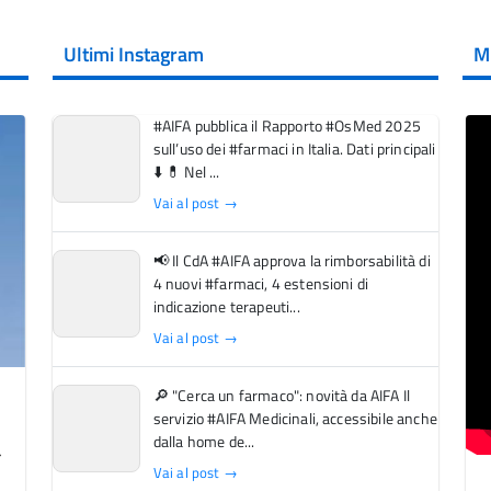
Ultimi Instagram
M
#AIFA pubblica il Rapporto #OsMed 2025
sull’uso dei #farmaci in Italia. Dati principali
⬇️ 💊 Nel ...
Vai al post →
📢 Il CdA #AIFA approva la rimborsabilità di
4 nuovi #farmaci, 4 estensioni di
indicazione terapeuti...
Vai al post →
🔎 "Cerca un farmaco": novità da AIFA Il
servizio #AIFA Medicinali, accessibile anche
dalla home de...
Vai al post →