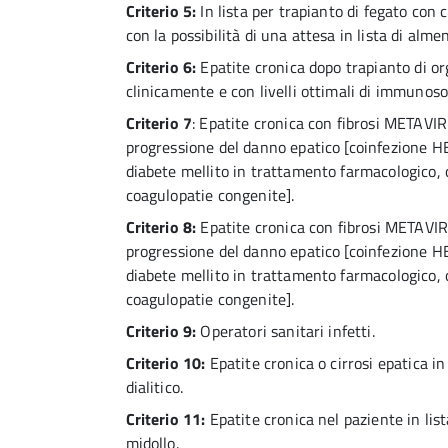
Criterio 5:
In lista per trapianto di fegato con 
con la possibilità di una attesa in lista di alme
Criterio 6:
Epatite cronica dopo trapianto di org
clinicamente e con livelli ottimali di immunos
Criterio 7
: Epatite cronica con fibrosi METAVIR
progressione del danno epatico [coinfezione HBV
diabete mellito in trattamento farmacologico,
coagulopatie congenite].
Criterio 8:
Epatite cronica con fibrosi METAVIR 
progressione del danno epatico [coinfezione HBV
diabete mellito in trattamento farmacologico,
coagulopatie congenite].
Criterio 9:
Operatori sanitari infetti.
Criterio 10:
Epatite cronica o cirrosi epatica i
dialitico.
Criterio 11:
Epatite cronica nel paziente in list
midollo.