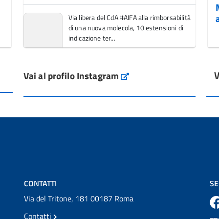
Via libera del CdA #AIFA alla rimborsabilità
di una nuova molecola, 10 estensioni di
indicazione ter...
Vai al post →
V
Vai al profilo Instagram
L'Italia si conferma tra i primi Paesi europei
Instagram
per l'accesso ai #farmaci orfani rimborsati
dal Servi...
Vai al post →
💜 Il 29 giugno #AIFA si è illuminata di viola
in occasione della XVII Giornata Mondiale
della Scler...
Vai al post →
CONTATTI
SE
Via del Tritone, 181 00187 Roma
Contatti