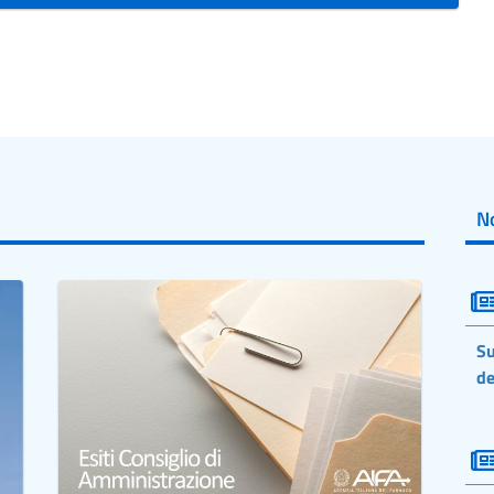
No
Su
de