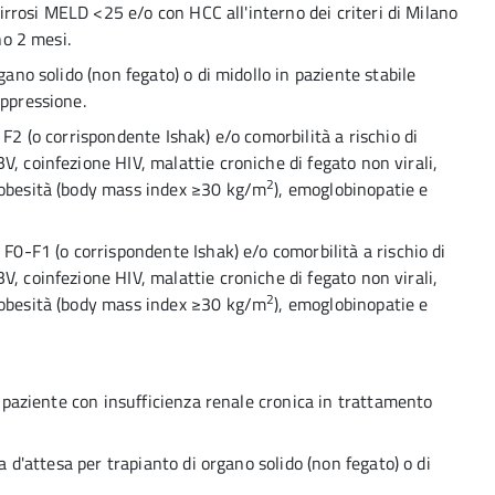
cirrosi MELD <25 e/o con HCC all'interno dei criteri di Milano
no 2 mesi.
ano solido (non fegato) o di midollo in paziente stabile
oppressione.
 F2 (o corrispondente Ishak) e/o comorbilità a rischio di
, coinfezione HIV, malattie croniche di fegato non virali,
2
 obesità (body mass index ≥30 kg/m
), emoglobinopatie e
F0-F1 (o corrispondente Ishak) e/o comorbilità a rischio di
, coinfezione HIV, malattie croniche di fegato non virali,
2
 obesità (body mass index ≥30 kg/m
), emoglobinopatie e
n paziente con insufficienza renale cronica in trattamento
a d'attesa per trapianto di organo solido (non fegato) o di