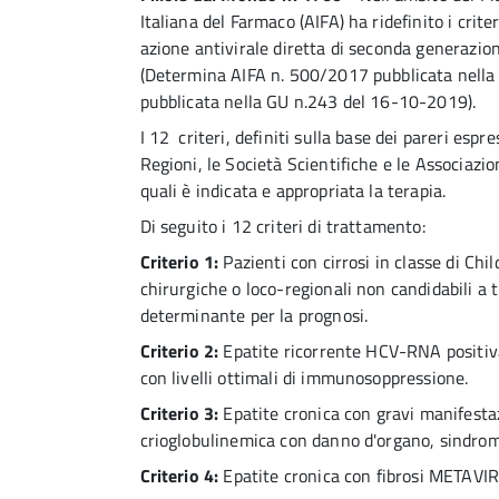
Italiana del Farmaco (AIFA) ha ridefinito i crit
azione antivirale diretta di seconda generazio
(Determina AIFA n. 500/2017 pubblicata nell
pubblicata nella GU n.243 del 16-10-2019).
I 12 criteri, definiti sulla base dei pareri esp
Regioni, le Società Scientifiche e le Associazion
quali è indicata e appropriata la terapia.
Di seguito i 12 criteri di trattamento:
Criterio 1:
Pazienti con cirrosi in classe di Chi
chirurgiche o loco-regionali non candidabili a t
determinante per la prognosi.
Criterio 2:
Epatite ricorrente HCV-RNA positiva
con livelli ottimali di immunosoppressione.
Criterio 3:
Epatite cronica con gravi manifesta
crioglobulinemica con danno d'organo, sindromi l
Criterio 4:
Epatite cronica con fibrosi METAVIR 