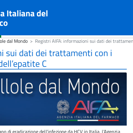
a Italiana del
co
lole dal Mondo
Registri AIFA: informazioni sui dati dei trattamen
i sui dati dei trattamenti con i
dell’epatite C
ano di eradicazione dell’infezione da HCV in Italia, l’Agenzia