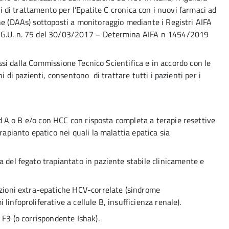
eri di trattamento per l’Epatite C cronica con i nuovi farmaci ad
ne (DAAs) sottoposti a monitoraggio mediante i Registri AIFA
a G.U. n. 75 del 30/03/2017 – Determina AIFA n 1454/2019
ressi dalla Commissione Tecnico Scientifica e in accordo con le
i di pazienti, consentono di trattare tutti i pazienti per i
ld A o B e/o con HCC con risposta completa a terapie resettive
rapianto epatico nei quali la malattia epatica sia
 del fegato trapiantato in paziente stabile clinicamente e
zioni extra-epatiche HCV-correlate (sindrome
infoproliferative a cellule B, insufficienza renale).
F3 (o corrispondente Ishak).