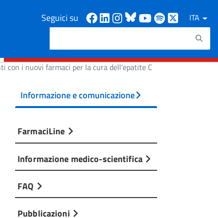
Facebook
Linkedin
Instagram
Bluesky
Youtube
Spotify
X
Seguici su
ITA
Cerca
Testo da ricercare
ti con i nuovi farmaci per la cura dell’epatite C
Informazione e comunicazione
FarmaciLine
Informazione medico-scientifica
FAQ
Pubblicazioni