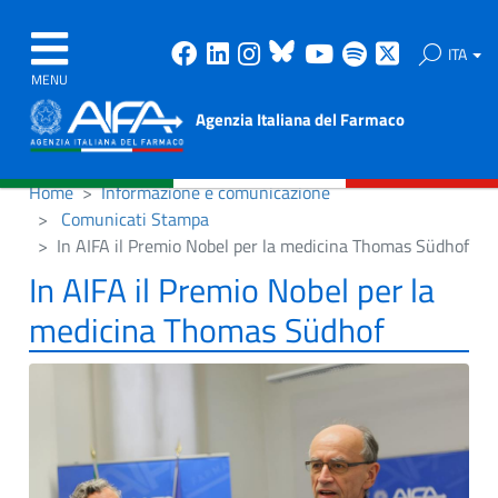
Facebook
Linkedin
Instagram
Bluesky
Youtube
Spotify
X
ITA
MENU
Agenzia Italiana del Farmaco
Home
Informazione e comunicazione
Comunicati Stampa
In AIFA il Premio Nobel per la medicina Thomas Südhof
In AIFA il Premio Nobel per la
medicina Thomas Südhof