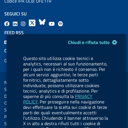
Codice IPA UCB: UFE1TR
SEGUICI SU
F
L
l
X
B
Y
l
a
i
a
l
o
a
FEED RSS
c
n
b
u
u
b
Modulo gestione cookie
F
Chiudi e rifiuta tutto
e
k
e
e
t
e
e
COOKIES
b
e
l
s
u
l
e
Questo sito utilizza cookie tecnici e
Gestione cookie
o
d
.
k
b
.
analytics, necessari al suo funzionamento,
d
o
i
b
y
e
b
per i quali non è richiesto il consenso. Per
R
Sezione Link Utili
alcuni servizi aggiuntivi, le terze parti
k
n
u
u
s
fornitrici, dettagliatamente sotto
Note legali
t
t
individuate, possono utilizzare cookies
s
Social Media Policy
tecnici, analytics e di profilazione. Per
t
t
Dichiarazione di accessibilità
saperne di più consulta la
PRIVACY
o
o
POLICY
. Per proseguire nella navigazione
Obiettivi di accessibilità
devi effettuare la scelta sui cookie di terze
n
n
Statistiche sito
parti dei quali eventualmente accetti
.
.
Privacy
l’utilizzo. Chiudendo il banner attraverso la
i
s
X in alto a destra rifiuti tutti i cookie di
Servizi Online