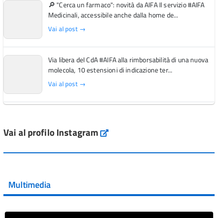
🔎 "Cerca un farmaco": novità da AIFA Il servizio #AIFA
Medicinali, accessibile anche dalla home de...
Vai al post →
Via libera del CdA #AIFA alla rimborsabilità di una nuova
molecola, 10 estensioni di indicazione ter...
Vai al post →
L'Italia si conferma tra i primi Paesi europei per l'accesso
ai #farmaci orfani rimborsati dal Servi...
Vai al profilo Instagram
Instagram
Vai al post →
💜 Il 29 giugno #AIFA si è illuminata di viola in occasione
della XVII Giornata Mondiale della Scler...
Multimedia
Vai al post →