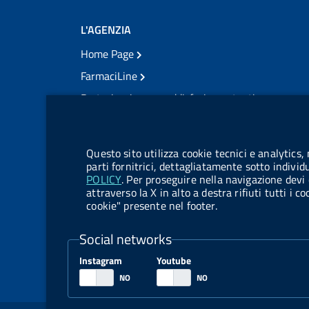
L'AGENZIA
Home Page
FarmaciLine
Partecipazione e soddisfazione utenti
Modulo gestione cookie
Accesso civico
Modulistica
Questo sito utilizza cookie tecnici e analytics,
Amministrazione Trasparente
parti fornitrici, dettagliatamente sotto individ
POLICY
. Per proseguire nella navigazione devi 
Atti di notifica
attraverso la X in alto a destra rifiuti tutti i 
cookie" presente nel footer.
Pubblicità legale
TrovaNormeFarmaco
Social networks
Bandi di Concorso
Instagram
Youtube
Bandi di Gara e Contratti