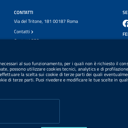
Vai al post →
CONTATTI
SE
Via del Tritone, 181 00187 Roma
Contatti
FE
Contatti PEC
Partita IVA: 08703841000
CO
Codice Fiscale: 97345810580
 necessari al suo funzionamento, per i quali non è richiesto il cons
Ge
uate, possono utilizzare cookies tecnici, analytics e di profilazion
Codice IPA AIFA: aifa_rm
effettuare la scelta sui cookie di terze parti dei quali eventualme
cookie di terze parti. Puoi rivedere e modificare le tue scelte in q
Codice IPA UCB: UFE1TR