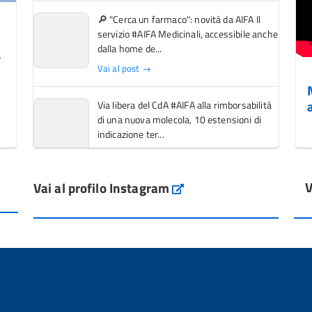
🔎 "Cerca un farmaco": novità da AIFA Il
servizio #AIFA Medicinali, accessibile anche
dalla home de...
Vai al post →
Via libera del CdA #AIFA alla rimborsabilità
di una nuova molecola, 10 estensioni di
indicazione ter...
Vai al post →
V
Vai al profilo Instagram
L'Italia si conferma tra i primi Paesi europei
Instagram
per l'accesso ai #farmaci orfani rimborsati
dal Servi...
Vai al post →
💜 Il 29 giugno #AIFA si è illuminata di viola
in occasione della XVII Giornata Mondiale
della Scler...