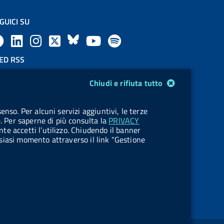
GUICI SU
F
L
l
X
B
Y
l
a
i
a
l
o
a
ED RSS
F
c
n
b
u
u
b
Chiudi e rifiuta tutto
e
e
k
e
e
t
e
OKIES
enso. Per alcuni servizi aggiuntivi, le terze
e
stione cookie
b
e
l
s
u
l
e. Per saperne di più consulta la
PRIVACY
nte accetti l’utilizzo. Chiudendo il banner
d
o
d
.
k
b
.
ualsiasi momento attraverso il link "Gestione
R
o
i
b
y
e
b
s
k
n
u
u
s
t
t
t
t