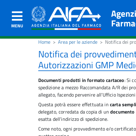
Agenzi
Farma
MENU
Home
Area per le aziende
Notifica dei pr
Notifica dei provvedimenti
Autorizzazioni GMP Medic
Documenti prodotti in formato cartaceo
: Si 
spedizione a mezzo Raccomandata A/R dei prov
allegato, facendo pervenire all’Ufficio Ispezion
Questa potrà essere effettuata in
carta sempl
delegato, corredata da copia di un
documento d
esatta dell’indirizzo di spedizione.
Come noto, ogni provvedimento e/o certificato