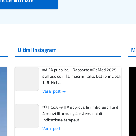
Ultimi Instagram
M
#AIFA pubblica il Rapporto #OsMed 2025
sull’uso dei #farmaci in Italia. Dati principali
⬇️ 💊 Nel ...
Vai al post →
📢 Il CdA #AIFA approva la rimborsabilità di
4 nuovi #farmaci, 4 estensioni di
indicazione terapeuti...
Vai al post →