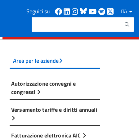
Facebook
Linkedin
Instagram
Bluesky
Youtube
Spotify
X
Seguici su
ITA
Cerca
Testo da ricercare
Area per le aziende
Autorizzazione convegni e
congressi
Versamento tariffe e diritti annuali
Fatturazione elettronica AIC