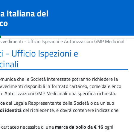
a Italiana del
co
ovvedimenti - Ufficio Ispezioni e Autorizzazioni GMP Medicinali
 - Ufficio Ispezioni e
inali
comunica che le Società interessate potranno richiedere la
vedimenti disponibili in formato cartaceo, come da elenco
i e Autorizzazioni GMP Medicinali una specifica richiesta.
ice
dal Legale Rappresentante della Società o da un suo
i identità
del richiedente, e dovrà contenere indicazione
 cartaceo necessita di una
marca da bollo da € 16
ogni