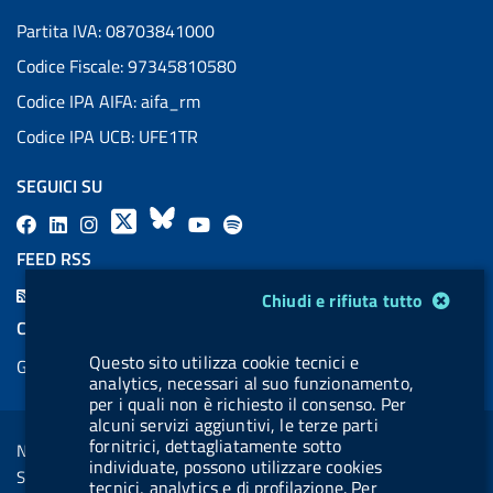
Partita IVA: 08703841000
Codice Fiscale: 97345810580
Codice IPA AIFA: aifa_rm
Codice IPA UCB: UFE1TR
SEGUICI SU
F
L
l
X
B
Y
l
a
i
a
l
o
a
FEED RSS
c
n
b
u
u
b
F
Modulo gestione cookie
Chiudi e rifiuta tutto
e
k
e
e
t
e
e
COOKIES
b
e
l
s
u
l
e
Questo sito utilizza cookie tecnici e
Gestione cookie
o
d
.
k
b
.
d
analytics, necessari al suo funzionamento,
o
i
b
y
e
b
per i quali non è richiesto il consenso. Per
R
Sezione Link Utili
alcuni servizi aggiuntivi, le terze parti
k
n
u
u
s
fornitrici, dettagliatamente sotto
Note legali
t
t
individuate, possono utilizzare cookies
s
Social Media Policy
t
t
tecnici, analytics e di profilazione. Per