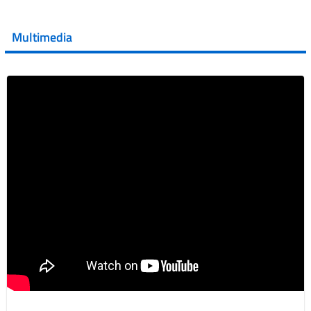
💜 Il 29 giugno #AIFA si è illuminata di viola in occasione
della XVII Giornata Mondiale della Scler...
Multimedia
Vai al post →