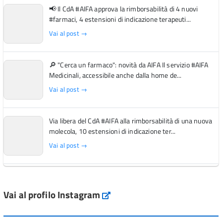
📢 Il CdA #AIFA approva la rimborsabilità di 4 nuovi
#farmaci, 4 estensioni di indicazione terapeuti...
Vai al post →
🔎 "Cerca un farmaco": novità da AIFA Il servizio #AIFA
Medicinali, accessibile anche dalla home de...
Vai al post →
Via libera del CdA #AIFA alla rimborsabilità di una nuova
molecola, 10 estensioni di indicazione ter...
Vai al post →
L'Italia si conferma tra i primi Paesi europei per l'accesso
ai #farmaci orfani rimborsati dal Servi...
Vai al profilo Instagram
Instagram
Vai al post →