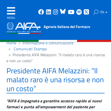
Facebook
Linkedin
Instagram
Bluesky
Youtube
Spotify
X
ITA
MENU
Agenzia Italiana del Farmaco
Home
Informazione e comunicazione
Comunicati Stampa
Presidente AIFA Melazzini: “Il malato raro è una risorsa
e non un costo”
Presidente AIFA Melazzini: “Il
malato raro è una risorsa e non
un costo”
“AIFA è impegnata a garantire accesso rapido ai nuovi
farmaci e punta all’empowerment del paziente per