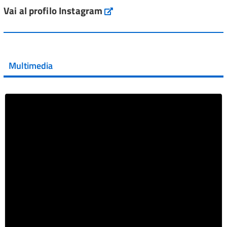
ai #farmaci orfani rimborsati dal Servi...
Vai al profilo Instagram
Instagram
Vai al post →
💜 Il 29 giugno #AIFA si è illuminata di viola in occasione
della XVII Giornata Mondiale della Scler...
Multimedia
Vai al post →