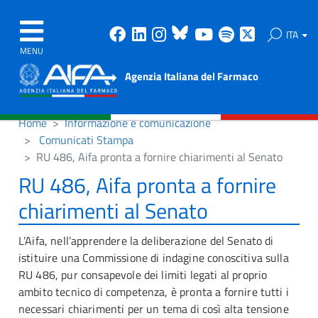
Facebook
Linkedin
Instagram
Bluesky
Youtube
Spotify
X
ITA
MENU
Agenzia Italiana del Farmaco
Home
Informazione e comunicazione
Comunicati Stampa
RU 486, Aifa pronta a fornire chiarimenti al Senato
RU 486, Aifa pronta a fornire
chiarimenti al Senato
L’Aifa, nell’apprendere la deliberazione del Senato di
istituire una Commissione di indagine conoscitiva sulla
RU 486, pur consapevole dei limiti legati al proprio
ambito tecnico di competenza, è pronta a fornire tutti i
necessari chiarimenti per un tema di così alta tensione