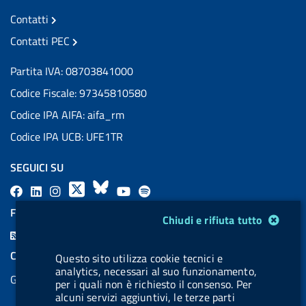
Contatti
Contatti PEC
Partita IVA: 08703841000
Codice Fiscale: 97345810580
Codice IPA AIFA: aifa_rm
Codice IPA UCB: UFE1TR
SEGUICI SU
F
L
l
X
B
Y
l
a
i
a
l
o
a
FEED RSS
Modulo gestione cookie
Chiudi e rifiuta tutto
c
n
b
u
u
b
F
e
k
e
e
t
e
e
COOKIES
Questo sito utilizza cookie tecnici e
b
e
l
s
u
l
e
analytics, necessari al suo funzionamento,
Gestione cookie
o
d
.
k
b
.
per i quali non è richiesto il consenso. Per
d
alcuni servizi aggiuntivi, le terze parti
o
i
b
y
e
b