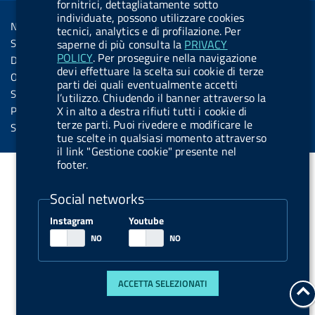
R
fornitrici, dettagliatamente sotto
Sezione Link Utili
k
n
u
u
individuate, possono utilizzare cookies
s
Note legali
t
t
tecnici, analytics e di profilazione. Per
s
Social Media Policy
saperne di più consulta la
PRIVACY
t
t
POLICY
. Per proseguire nella navigazione
Dichiarazione di accessibilità
o
o
devi effettuare la scelta sui cookie di terze
Obiettivi di accessibilità
parti dei quali eventualmente accetti
n
n
Statistiche sito
l’utilizzo. Chiudendo il banner attraverso la
.
.
Privacy
X in alto a destra rifiuti tutti i cookie di
terze parti. Puoi rivedere e modificare le
i
s
Servizi Online
tue scelte in qualsiasi momento attraverso
n
p
il link "Gestione cookie" presente nel
s
o
footer.
t
t
Social networks
a
i
g
f
Instagram
Youtube
r
y
a
m
ACCETTA SELEZIONATI
t
a
d