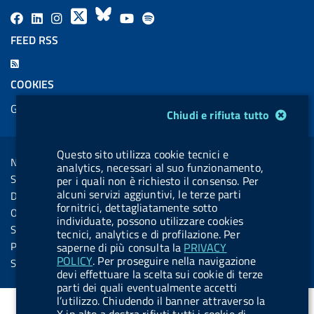
F
L
l
X
B
Y
l
a
i
a
l
o
a
FEED RSS
c
n
b
u
u
b
F
e
k
e
e
t
e
e
COOKIES
b
e
l
s
u
l
e
Gestione cookie
o
d
.
k
b
.
Modulo gestione cookie
Chiudi e rifiuta tutto
d
o
i
b
y
e
b
R
Sezione Link Utili
k
n
u
u
Questo sito utilizza cookie tecnici e
s
Note legali
t
t
analytics, necessari al suo funzionamento,
s
Social Media Policy
per i quali non è richiesto il consenso. Per
t
t
alcuni servizi aggiuntivi, le terze parti
Dichiarazione di accessibilità
o
o
fornitrici, dettagliatamente sotto
Obiettivi di accessibilità
individuate, possono utilizzare cookies
n
n
Statistiche sito
tecnici, analytics e di profilazione. Per
.
.
Privacy
saperne di più consulta la
PRIVACY
POLICY
. Per proseguire nella navigazione
i
s
Servizi Online
devi effettuare la scelta sui cookie di terze
n
p
parti dei quali eventualmente accetti
s
o
l’utilizzo. Chiudendo il banner attraverso la