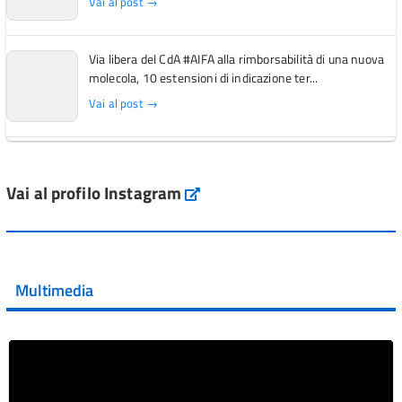
Vai al post →
Via libera del CdA #AIFA alla rimborsabilità di una nuova
molecola, 10 estensioni di indicazione ter...
Vai al post →
L'Italia si conferma tra i primi Paesi europei per l'accesso
ai #farmaci orfani rimborsati dal Servi...
Vai al profilo Instagram
Instagram
Vai al post →
💜 Il 29 giugno #AIFA si è illuminata di viola in occasione
della XVII Giornata Mondiale della Scler...
Multimedia
Vai al post →