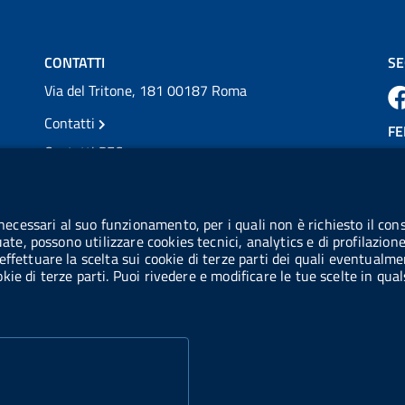
della Scler...
Vai al post →
CONTATTI
SE
Via del Tritone, 181 00187 Roma
Contatti
FE
Contatti PEC
Partita IVA: 08703841000
CO
Codice Fiscale: 97345810580
 necessari al suo funzionamento, per i quali non è richiesto il cons
Ge
uate, possono utilizzare cookies tecnici, analytics e di profilazion
Codice IPA AIFA: aifa_rm
effettuare la scelta sui cookie di terze parti dei quali eventualme
cookie di terze parti. Puoi rivedere e modificare le tue scelte in q
Codice IPA UCB: UFE1TR