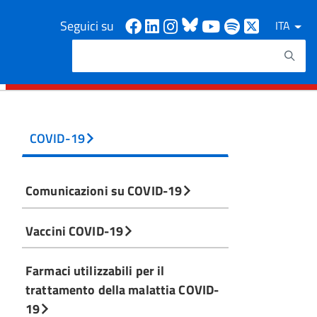
Facebook
Linkedin
Instagram
Bluesky
Youtube
Spotify
X
Seguici su
ITA
Cerca
Testo da ricercare
COVID-19
Comunicazioni su COVID-19
Vaccini COVID-19
Farmaci utilizzabili per il
trattamento della malattia COVID-
19