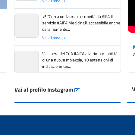
Vai al post →
🔎 "Cerca un farmaco": novità da AIFA Il
servizio #AIFA Medicinali, accessibile anche
dalla home de...
Vai al post →
Via libera del CdA #AIFA alla rimborsabilità
di una nuova molecola, 10 estensioni di
indicazione ter...
Vai al post →
V
Vai al profilo Instagram
L'Italia si conferma tra i primi Paesi europei
Instagram
per l'accesso ai #farmaci orfani rimborsati
dal Servi...
Vai al post →
💜 Il 29 giugno #AIFA si è illuminata di viola
in occasione della XVII Giornata Mondiale