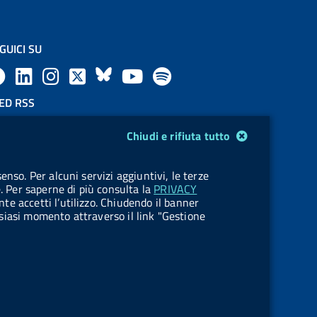
GUICI SU
F
L
l
X
B
Y
l
a
i
a
l
o
a
ED RSS
F
c
n
b
u
u
b
Chiudi e rifiuta tutto
e
e
k
e
e
t
e
OKIES
enso. Per alcuni servizi aggiuntivi, le terze
e
stione cookie
b
e
l
s
u
l
e. Per saperne di più consulta la
PRIVACY
nte accetti l’utilizzo. Chiudendo il banner
d
o
d
.
k
b
.
ualsiasi momento attraverso il link "Gestione
R
o
i
b
y
e
b
s
k
n
u
u
s
t
t