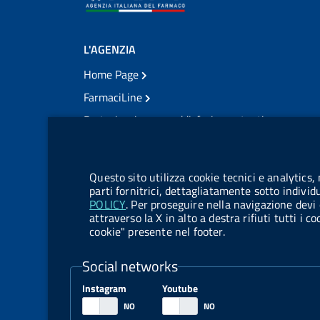
L'AGENZIA
Home Page
FarmaciLine
Partecipazione e soddisfazione utenti
Modulo gestione cookie
Accesso civico
Modulistica
Questo sito utilizza cookie tecnici e analytics,
Amministrazione Trasparente
parti fornitrici, dettagliatamente sotto individ
POLICY
. Per proseguire nella navigazione devi 
Atti di notifica
attraverso la X in alto a destra rifiuti tutti i 
cookie" presente nel footer.
Pubblicità legale
TrovaNormeFarmaco
Social networks
Bandi di Concorso
Instagram
Youtube
Bandi di Gara e Contratti