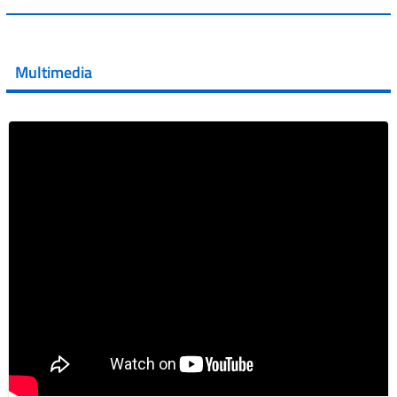
💜 Il 29 giugno #AIFA si è illuminata di viola in occasione
della XVII Giornata Mondiale della Scler...
Multimedia
Vai al post →