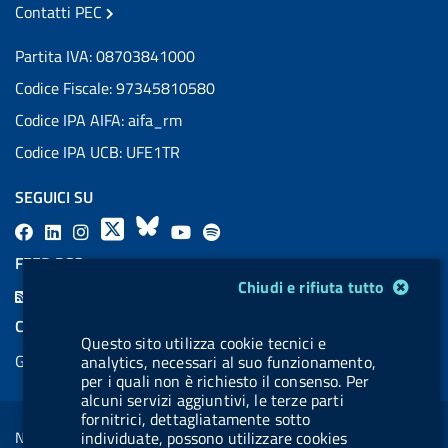
Contatti PEC
Partita IVA: 08703841000
Codice Fiscale: 97345810580
Codice IPA AIFA: aifa_rm
Codice IPA UCB: UFE1TR
SEGUICI SU
F
L
l
X
B
Y
l
a
i
a
l
o
a
FEED RSS
c
n
b
u
u
b
Modulo gestione cookie
Chiudi e rifiuta tutto
F
e
k
e
e
t
e
e
COOKIES
b
e
l
s
u
l
Questo sito utilizza cookie tecnici e
e
Gestione cookie
analytics, necessari al suo funzionamento,
o
d
.
k
b
.
d
per i quali non è richiesto il consenso. Per
o
i
b
y
e
b
alcuni servizi aggiuntivi, le terze parti
R
Sezione Link Utili
k
n
u
u
fornitrici, dettagliatamente sotto
s
Note legali
individuate, possono utilizzare cookies
t
t