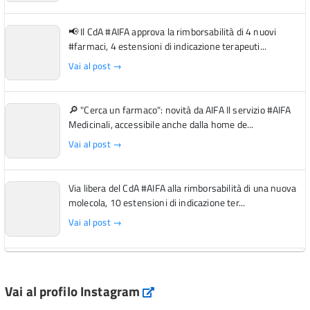
📢 Il CdA #AIFA approva la rimborsabilità di 4 nuovi
#farmaci, 4 estensioni di indicazione terapeuti...
Vai al post →
🔎 "Cerca un farmaco": novità da AIFA Il servizio #AIFA
Medicinali, accessibile anche dalla home de...
Vai al post →
Via libera del CdA #AIFA alla rimborsabilità di una nuova
molecola, 10 estensioni di indicazione ter...
Vai al post →
L'Italia si conferma tra i primi Paesi europei per l'accesso
ai #farmaci orfani rimborsati dal Servi...
Vai al profilo Instagram
Instagram
Vai al post →