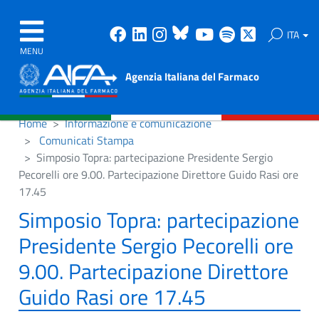
Facebook
Linkedin
Instagram
Bluesky
Youtube
Spotify
X
ITA
MENU
Agenzia Italiana del Farmaco
Home
Informazione e comunicazione
Comunicati Stampa
Simposio Topra: partecipazione Presidente Sergio
Pecorelli ore 9.00. Partecipazione Direttore Guido Rasi ore
17.45
Simposio Topra: partecipazione
Presidente Sergio Pecorelli ore
9.00. Partecipazione Direttore
Guido Rasi ore 17.45