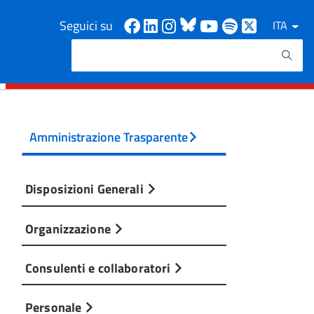
Facebook
Linkedin
Instagram
Bluesky
Youtube
Spotify
X
Seguici su
ITA
Cerca
Testo da ricercare
Amministrazione Trasparente
Disposizioni Generali
Organizzazione
Consulenti e collaboratori
Personale