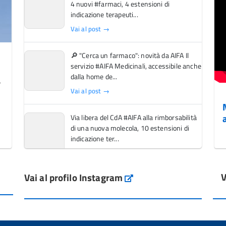
4 nuovi #farmaci, 4 estensioni di
indicazione terapeuti...
Vai al post →
🔎 "Cerca un farmaco": novità da AIFA Il
servizio #AIFA Medicinali, accessibile anche
dalla home de...
Vai al post →
Via libera del CdA #AIFA alla rimborsabilità
di una nuova molecola, 10 estensioni di
indicazione ter...
Vai al post →
V
Vai al profilo Instagram
L'Italia si conferma tra i primi Paesi europei
Instagram
per l'accesso ai #farmaci orfani rimborsati
dal Servi...
Vai al post →