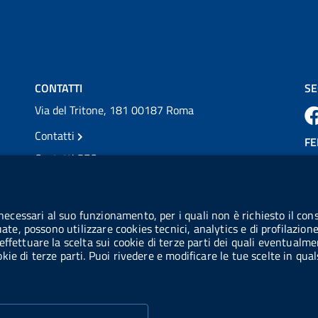
💜 Il 29 giugno #AIFA si è illuminata di viola
in occasione della XVII Giornata Mondiale
della Scler...
Vai al post →
CONTATTI
SE
Via del Tritone, 181 00187 Roma
Contatti
FE
Contatti PEC
Partita IVA: 08703841000
CO
Codice Fiscale: 97345810580
 necessari al suo funzionamento, per i quali non è richiesto il cons
Ge
uate, possono utilizzare cookies tecnici, analytics e di profilazion
Codice IPA AIFA: aifa_rm
effettuare la scelta sui cookie di terze parti dei quali eventualme
cookie di terze parti. Puoi rivedere e modificare le tue scelte in q
Codice IPA UCB: UFE1TR