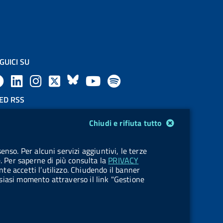
GUICI SU
F
L
l
X
B
Y
l
a
i
a
l
o
a
ED RSS
F
c
n
b
u
u
b
Chiudi e rifiuta tutto
e
e
k
e
e
t
e
OKIES
enso. Per alcuni servizi aggiuntivi, le terze
e
stione cookie
b
e
l
s
u
l
e. Per saperne di più consulta la
PRIVACY
nte accetti l’utilizzo. Chiudendo il banner
d
o
d
.
k
b
.
ualsiasi momento attraverso il link "Gestione
R
o
i
b
y
e
b
s
k
n
u
u