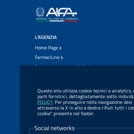
L'AGENZIA
Home Page
FarmaciLine
Partecipazione e soddisfazione utenti
Modulo gestione cookie
Accesso civico
Modulistica
Questo sito utilizza cookie tecnici e analytics,
Amministrazione Trasparente
parti fornitrici, dettagliatamente sotto individ
POLICY
. Per proseguire nella navigazione devi 
Atti di notifica
attraverso la X in alto a destra rifiuti tutti i 
cookie" presente nel footer.
Pubblicità legale
TrovaNormeFarmaco
Social networks
Bandi di Concorso