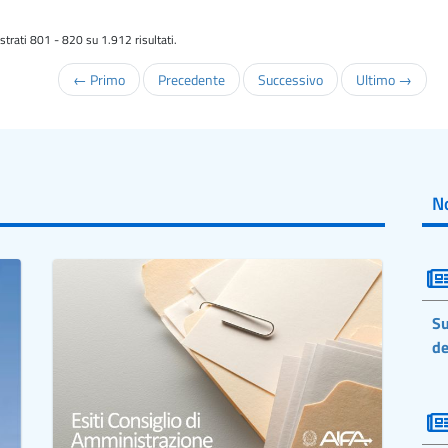
trati 801 - 820 su 1.912 risultati.
← Primo
Precedente
Successivo
Ultimo →
No
Su
de