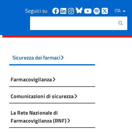
Facebook
Linkedin
Instagram
Bluesky
Youtube
Spotify
X
Seguici su
ITA
Cerca
Testo da ricercare
Sicurezza dei farmaci
Farmacovigilanza
Comunicazioni di sicurezza
La Rete Nazionale di
Farmacovigilanza (RNF)