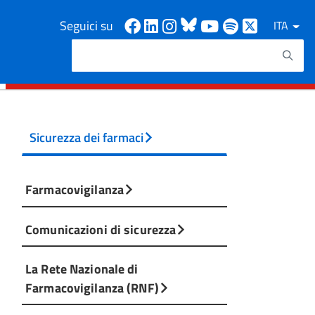
Facebook
Linkedin
Instagram
Bluesky
Youtube
Spotify
X
Seguici su
ITA
Cerca
Testo da ricercare
Sicurezza dei farmaci
Farmacovigilanza
Comunicazioni di sicurezza
La Rete Nazionale di
Farmacovigilanza (RNF)