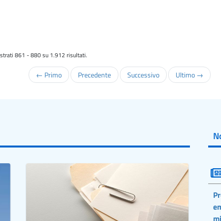
trati 861 - 880 su 1.912 risultati.
← Primo
Precedente
Successivo
Ultimo →
No
Pr
em
mi