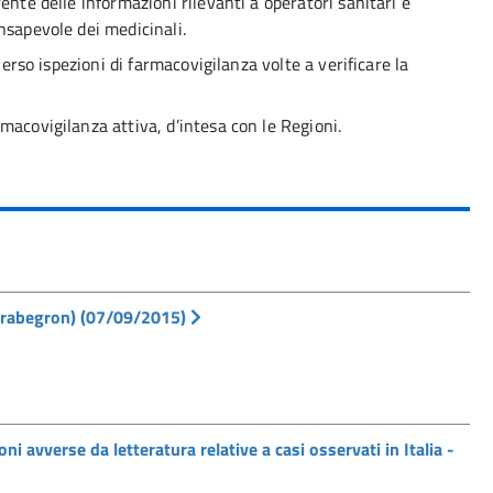
ente delle informazioni rilevanti a operatori sanitari e
nsapevole dei medicinali.
verso ispezioni di farmacovigilanza volte a verificare la
macovigilanza attiva, d’intesa con le Regioni.
irabegron) (07/09/2015)
ni avverse da letteratura relative a casi osservati in Italia -