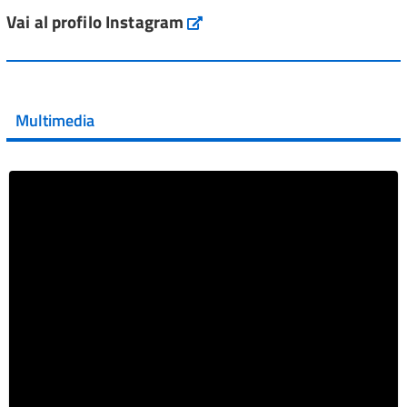
ai #farmaci orfani rimborsati dal Servi...
Vai al profilo Instagram
Instagram
Vai al post →
💜 Il 29 giugno #AIFA si è illuminata di viola in occasione
della XVII Giornata Mondiale della Scler...
Multimedia
Vai al post →