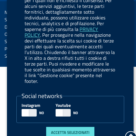
per i quali non è richiesto il consenso. Per
R
Sezione Link Utili
alcuni servizi aggiuntivi, le terze parti
k
n
u
u
s
fornitrici, dettagliatamente sotto
Note legali
t
t
individuate, possono utilizzare cookies
s
Social Media Policy
t
t
tecnici, analytics e di profilazione. Per
Dichiarazione di accessibilità
saperne di più consulta la
PRIVACY
o
o
Obiettivi di accessibilità
POLICY
. Per proseguire nella navigazione
n
n
devi effettuare la scelta sui cookie di terze
Statistiche sito
parti dei quali eventualmente accetti
.
.
Privacy
l’utilizzo. Chiudendo il banner attraverso la
i
s
Servizi Online
X in alto a destra rifiuti tutti i cookie di
n
p
terze parti. Puoi rivedere e modificare le
tue scelte in qualsiasi momento attraverso
s
o
il link "Gestione cookie" presente nel
t
t
footer.
a
i
Social networks
g
f
r
y
Instagram
Youtube
a
m
ACCETTA SELEZIONATI
t