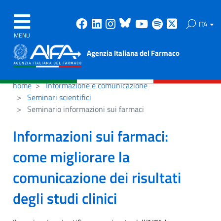
Facebook
Linkedin
Instagram
Bluesky
Youtube
Spotify
X
ITA
MENU
Agenzia Italiana del Farmaco
home
Informazione e comunicazione
Seminari scientifici
Seminario informazioni sui farmaci
Informazioni sui farmaci:
come migliorare la
comunicazione dei risultati
degli studi clinici