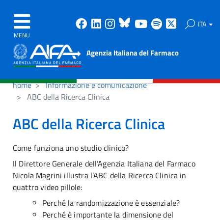
Facebook
Linkedin
Instagram
Bluesky
Youtube
Spotify
X
ITA
MENU
Agenzia Italiana del Farmaco
home
Informazione e comunicazione
ABC della Ricerca Clinica
ABC della Ricerca Clinica
Come funziona uno studio clinico?
Il Direttore Generale dell’Agenzia Italiana del Farmaco
Nicola Magrini illustra l’ABC della Ricerca Clinica in
quattro video pillole:
Perché la randomizzazione è essenziale?
Perché è importante la dimensione del