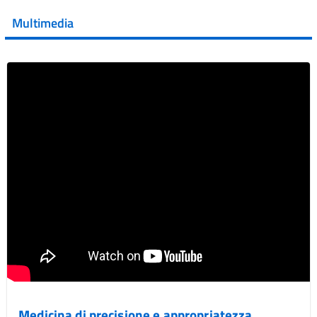
💜 Il 29 giugno #AIFA si è illuminata di viola in occasione
della XVII Giornata Mondiale della Scler...
Multimedia
Vai al post →
Medicina di precisione e appropriatezza