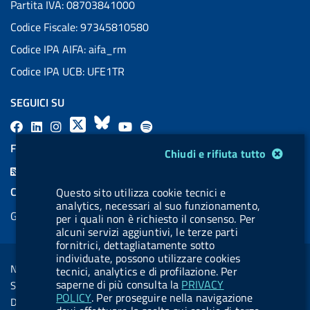
Partita IVA: 08703841000
Codice Fiscale: 97345810580
Codice IPA AIFA: aifa_rm
Codice IPA UCB: UFE1TR
SEGUICI SU
F
L
l
X
B
Y
l
a
i
a
l
o
a
FEED RSS
Modulo gestione cookie
Chiudi e rifiuta tutto
c
n
b
u
u
b
F
e
k
e
e
t
e
e
COOKIES
Questo sito utilizza cookie tecnici e
b
e
l
s
u
l
analytics, necessari al suo funzionamento,
e
Gestione cookie
o
d
.
k
b
.
per i quali non è richiesto il consenso. Per
d
alcuni servizi aggiuntivi, le terze parti
o
i
b
y
e
b
R
fornitrici, dettagliatamente sotto
Sezione Link Utili
k
n
u
u
individuate, possono utilizzare cookies
s
Note legali
tecnici, analytics e di profilazione. Per
t
t
s
saperne di più consulta la
PRIVACY
Social Media Policy
t
t
POLICY
. Per proseguire nella navigazione
Dichiarazione di accessibilità