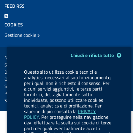
a
i
a
l
o
a
FEED RSS
c
n
b
u
u
b
F
e
k
e
e
t
e
e
COOKIES
b
e
l
s
u
l
e
Gestione cookie
o
d
.
k
b
.
d
o
i
b
y
e
b
R
Sezione Link Utili
k
n
u
u
Modulo gestione cookie
Chiudi e rifiuta tutto
s
Note legali
t
t
s
Social Media Policy
t
t
Questo sito utilizza cookie tecnici e
Dichiarazione di accessibilità
o
o
analytics, necessari al suo funzionamento,
Obiettivi di accessibilità
per i quali non è richiesto il consenso. Per
n
n
Statistiche sito
alcuni servizi aggiuntivi, le terze parti
.
.
Privacy
fornitrici, dettagliatamente sotto
i
s
individuate, possono utilizzare cookies
Servizi Online
tecnici, analytics e di profilazione. Per
n
p
saperne di più consulta la
PRIVACY
s
o
POLICY
. Per proseguire nella navigazione
devi effettuare la scelta sui cookie di terze
t
t
parti dei quali eventualmente accetti
a
i