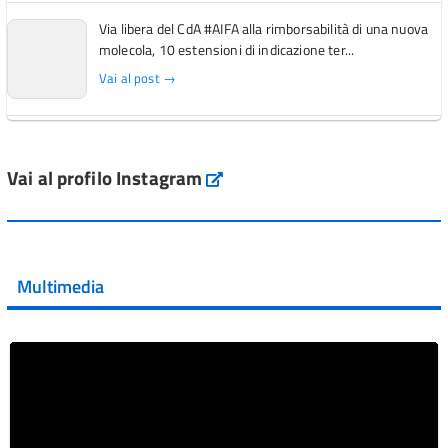
Via libera del CdA #AIFA alla rimborsabilità di una nuova
molecola, 10 estensioni di indicazione ter...
Vai al post →
L'Italia si conferma tra i primi Paesi europei per l'accesso
ai #farmaci orfani rimborsati dal Servi...
Vai al profilo Instagram
Instagram
Vai al post →
💜 Il 29 giugno #AIFA si è illuminata di viola in occasione
della XVII Giornata Mondiale della Scler...
Multimedia
Vai al post →