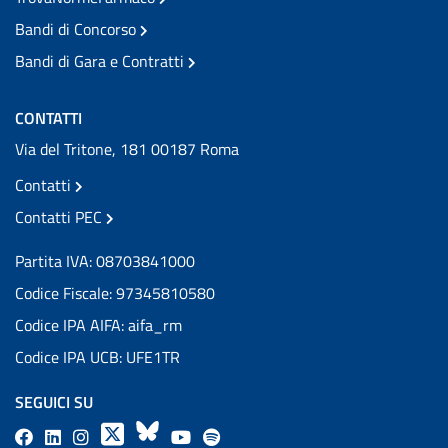
Bandi di Concorso
Bandi di Gara e Contratti
CONTATTI
Via del Tritone, 181 00187 Roma
Contatti
Contatti PEC
Partita IVA: 08703841000
Codice Fiscale: 97345810580
Codice IPA AIFA: aifa_rm
Codice IPA UCB: UFE1TR
SEGUICI SU
F
L
l
X
B
Y
l