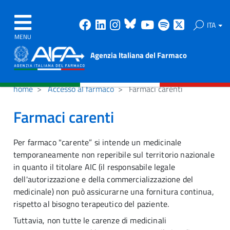
Facebook
Linkedin
Instagram
Bluesky
Youtube
Spotify
X
ITA
MENU
Agenzia Italiana del Farmaco
home
Accesso al farmaco
Farmaci carenti
Farmaci carenti
Per farmaco "carente” si intende un medicinale
temporaneamente non reperibile sul territorio nazionale
in quanto il titolare AIC (il responsabile legale
dell'autorizzazione e della commercializzazione del
medicinale) non può assicurarne una fornitura continua,
rispetto al bisogno terapeutico del paziente.
Tuttavia, non tutte le carenze di medicinali