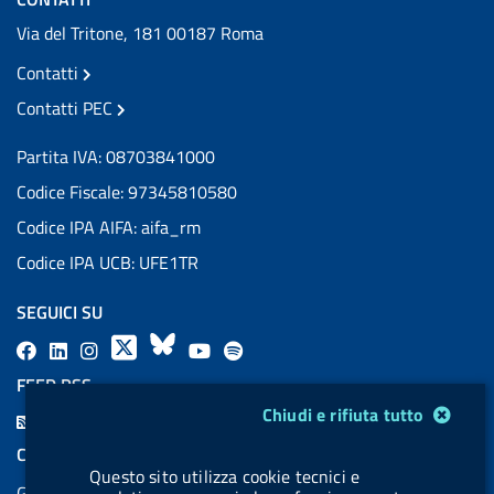
Via del Tritone, 181 00187 Roma
Contatti
Contatti PEC
Partita IVA: 08703841000
Codice Fiscale: 97345810580
Codice IPA AIFA: aifa_rm
Codice IPA UCB: UFE1TR
SEGUICI SU
F
L
l
X
B
Y
l
a
i
a
l
o
a
FEED RSS
c
n
b
u
u
b
Modulo gestione cookie
Chiudi e rifiuta tutto
F
e
k
e
e
t
e
e
COOKIES
b
e
l
s
u
l
Questo sito utilizza cookie tecnici e
e
Gestione cookie