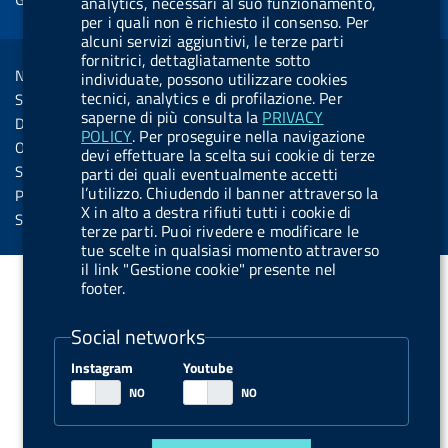
o
d
.
k
b
.
analytics, necessari al suo funzionamento,
d
per i quali non è richiesto il consenso. Per
o
i
b
y
e
b
R
alcuni servizi aggiuntivi, le terze parti
Sezione Link Utili
k
n
u
u
fornitrici, dettagliatamente sotto
s
Note legali
individuate, possono utilizzare cookies
t
t
s
tecnici, analytics e di profilazione. Per
Social Media Policy
t
t
saperne di più consulta la
PRIVACY
Dichiarazione di accessibilità
POLICY
. Per proseguire nella navigazione
o
o
Obiettivi di accessibilità
devi effettuare la scelta sui cookie di terze
n
n
Statistiche sito
parti dei quali eventualmente accetti
.
.
l’utilizzo. Chiudendo il banner attraverso la
Privacy
X in alto a destra rifiuti tutti i cookie di
i
s
Servizi Online
terze parti. Puoi rivedere e modificare le
n
p
tue scelte in qualsiasi momento attraverso
il link "Gestione cookie" presente nel
s
o
footer.
t
t
a
i
Social networks
g
f
Instagram
Youtube
r
y
a
m