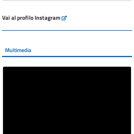
L'Italia si conferma tra i primi Paesi europei per l'accesso
ai #farmaci orfani rimborsati dal Servi...
Vai al profilo Instagram
Instagram
Vai al post →
💜 Il 29 giugno #AIFA si è illuminata di viola in occasione
della XVII Giornata Mondiale della Scler...
Multimedia
Vai al post →