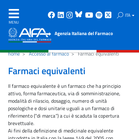
Facebook
Linkedin
Instagram
Bluesky
Youtube
Spotify
X
ITA
MENU
Agenzia Italiana del Farmaco
home
Accesso al farmaco
Farmaci equivalenti
Farmaci equivalenti
Il farmaco equivalente è un farmaco che ha principio
attivo, forma farmaceutica, via di somministrazione,
modalità di rilascio, dosaggio, numero di unità
posologiche e dosi unitarie uguali a un farmaco di
riferimento (“di marca”) a cui è scaduta la copertura
brevettuale.
Ai fini della definizione di medicinale equivalente
introdotta in Italia con la legge 149 del 2005 con