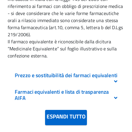
riferimento ai farmaci con obbligo di prescrizione medica
- si deve considerare che le varie forme farmaceutiche
orali a rilascio immediato sono considerate una stessa
forma farmaceutica (art.10, comma 5, lettera b del D.Lgs
219/2006).
Il farmaco equivalente è riconoscibile dalla dicitura
“Medicinale Equivalente” sul foglio illustrativo e sulla
confezione esterna.
Prezzo e sostituibilità dei farmaci equivalenti
Farmaci equivalenti e lista di trasparenza
Quando i medicinali equivalenti vengono autorizzati
AIFA
e classificati in fascia A (quindi a carico del Servizio
Sanitario Nazionale) possono essere inseriti nella
L’inserimento di un medicinale nella lista di
Lista di Trasparenza AIFA. I medicinali inseriti in
ESPANDI TUTTO
trasparenza AIFA avviene a seguito di valutazioni
lista di trasparenza, nello stesso gruppo, sono
tecnico-scientifiche che accertino, sulla base di
considerati automaticamente sostituibili, salvo che