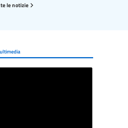
te le notizie
ultimedia