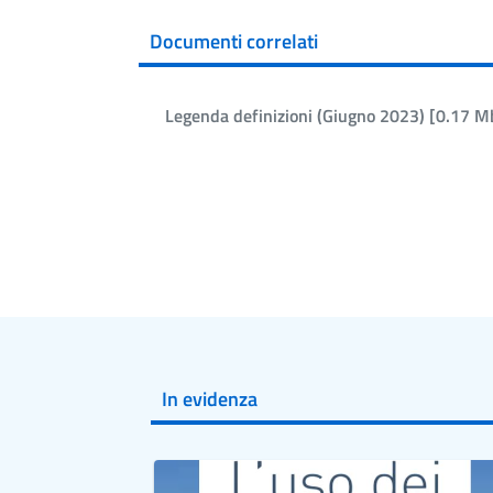
Documenti correlati
Legenda definizioni (Giugno 2023) [0.17 M
In evidenza