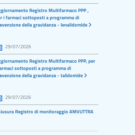
giornamento Registro Multifarmaco PPP ,
r i farmaci sottoposti a programma di
evenzione della gravidanza - lenalidomide
29/07/2026
giornamento Registro Multifarmaco PPP, per
farmaci sottoposti a programma di
evenzione della gravidanza - talidomide
29/07/2026
iusura Registro di monitoraggio AMVUTTRA