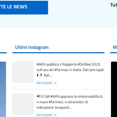
Tut
TTE LE NEWS
Ultimi Instagram
M
#AIFA pubblica il Rapporto #OsMed 2025
sull’uso dei #farmaci in Italia. Dati principali
⬇️ 💊 Nel ...
Vai al post →
📢 Il CdA #AIFA approva la rimborsabilità di
4 nuovi #farmaci, 4 estensioni di
indicazione terapeuti...
Vai al post →