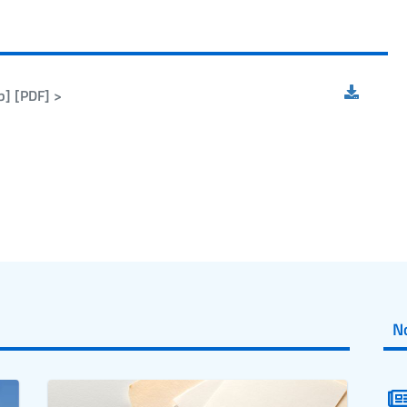
b] [PDF] >
No