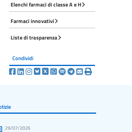
Elenchi farmaci di classe A e H
Farmaci innovativi
Liste di trasparenza
Condividi
tizie
29/07/2026