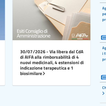
Ag
pe
pr
Ag
30/07/2026 - Via libera dal CdA
i 
di AIFA alla rimborsabilità di 4
pr
nuovi medicinali, 4 estensioni di
indicazione terapeutica e 1
biosimilare
Ch