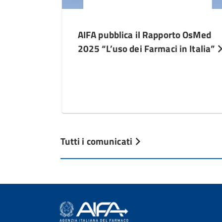
AIFA pubblica il Rapporto OsMed
2025 “L’uso dei Farmaci in Italia”
Tutti i comunicati