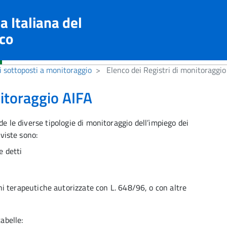
a Italiana del
co
i sottoposti a monitoraggio
Elenco dei Registri di monitoraggio
nitoraggio AIFA
de le diverse tipologie di monitoraggio dell’impiego dei
eviste sono:
e detti
ni terapeutiche autorizzate con L. 648/96, o con altre
abelle: