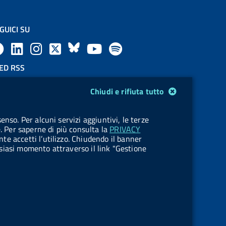
GUICI SU
F
L
l
X
B
Y
l
a
i
a
l
o
a
ED RSS
F
c
n
b
u
u
b
Chiudi e rifiuta tutto
e
e
k
e
e
t
e
OKIES
enso. Per alcuni servizi aggiuntivi, le terze
e
stione cookie
b
e
l
s
u
l
e. Per saperne di più consulta la
PRIVACY
nte accetti l’utilizzo. Chiudendo il banner
d
o
d
.
k
b
.
ualsiasi momento attraverso il link "Gestione
R
o
i
b
y
e
b
s
k
n
u
u
s
t
t