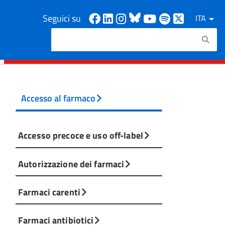
Facebook
Linkedin
Instagram
Bluesky
Youtube
Spotify
X
Seguici su
ITA
Cerca
Testo da ricercare
Accesso al farmaco
Accesso precoce e uso off-label
Autorizzazione dei farmaci
Farmaci carenti
Farmaci antibiotici