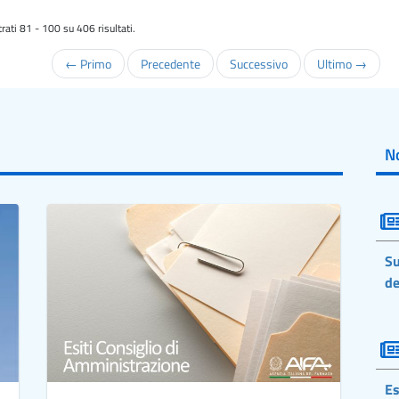
rati 81 - 100 su 406 risultati.
← Primo
Precedente
Successivo
Ultimo →
No
Su
de
Es