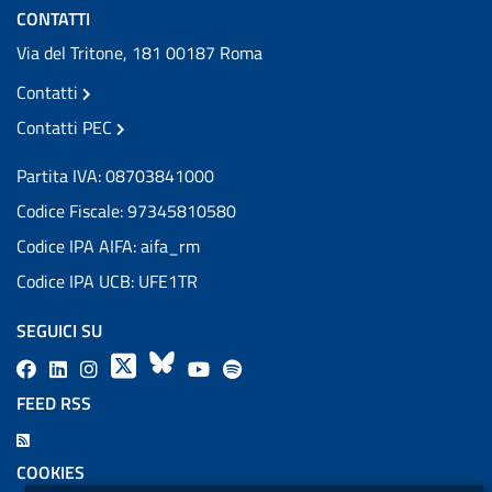
CONTATTI
Via del Tritone, 181 00187 Roma
Contatti
Contatti PEC
Partita IVA: 08703841000
Codice Fiscale: 97345810580
Codice IPA AIFA: aifa_rm
Codice IPA UCB: UFE1TR
SEGUICI SU
F
L
l
X
B
Y
l
a
i
a
l
o
a
FEED RSS
c
n
b
u
u
b
F
e
k
e
e
t
e
e
COOKIES
b
e
l
s
u
l