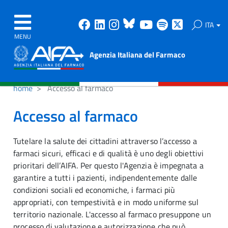
Facebook
Linkedin
Instagram
Bluesky
Youtube
Spotify
X
ITA
MENU
Agenzia Italiana del Farmaco
home
Accesso al farmaco
Accesso al farmaco
Tutelare la salute dei cittadini attraverso l’accesso a
farmaci sicuri, efficaci e di qualità è uno degli obiettivi
prioritari dell’AIFA. Per questo l'Agenzia è impegnata a
garantire a tutti i pazienti, indipendentemente dalle
condizioni sociali ed economiche, i farmaci più
appropriati, con tempestività e in modo uniforme sul
territorio nazionale. L'accesso al farmaco presuppone un
processo di valutazione e autorizzazione che può