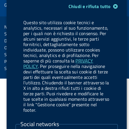
e
Gestione cookie
Modulo gestione cookie
o
d
.
k
b
.
Chiudi e rifiuta tutto
d
o
i
b
y
e
b
R
Sezione Link Utili
k
n
u
u
Questo sito utilizza cookie tecnici e
s
Note legali
analytics, necessari al suo funzionamento,
t
t
s
per i quali non è richiesto il consenso. Per
Social Media Policy
t
t
alcuni servizi aggiuntivi, le terze parti
Dichiarazione di accessibilità
o
o
fornitrici, dettagliatamente sotto
Obiettivi di accessibilità
individuate, possono utilizzare cookies
n
n
Statistiche sito
tecnici, analytics e di profilazione. Per
.
.
saperne di più consulta la
PRIVACY
Privacy
POLICY
. Per proseguire nella navigazione
i
s
Servizi Online
devi effettuare la scelta sui cookie di terze
n
p
parti dei quali eventualmente accetti
l’utilizzo. Chiudendo il banner attraverso la
s
o
X in alto a destra rifiuti tutti i cookie di
t
t
terze parti. Puoi rivedere e modificare le
a
i
tue scelte in qualsiasi momento attraverso
il link "Gestione cookie" presente nel
g
f
footer.
r
y
a
Social networks