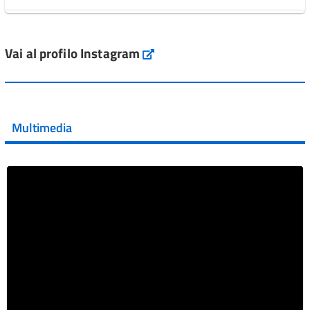
L'Italia si conferma tra i primi Paesi europei per l'accesso
ai #farmaci orfani rimborsati dal Servi...
Vai al profilo Instagram
Instagram
Vai al post →
💜 Il 29 giugno #AIFA si è illuminata di viola in occasione
della XVII Giornata Mondiale della Scler...
Multimedia
Vai al post →