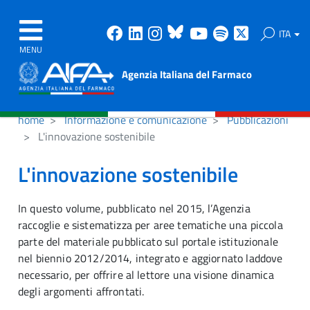
Facebook
Linkedin
Instagram
Bluesky
Youtube
Spotify
X
ITA
MENU
Agenzia Italiana del Farmaco
home
Informazione e comunicazione
Pubblicazioni
L'innovazione sostenibile
L'innovazione sostenibile
In questo volume, pubblicato nel 2015, l’Agenzia
raccoglie e sistematizza per aree tematiche una piccola
parte del materiale pubblicato sul portale istituzionale
nel biennio 2012/2014, integrato e aggiornato laddove
necessario, per offrire al lettore una visione dinamica
degli argomenti affrontati.