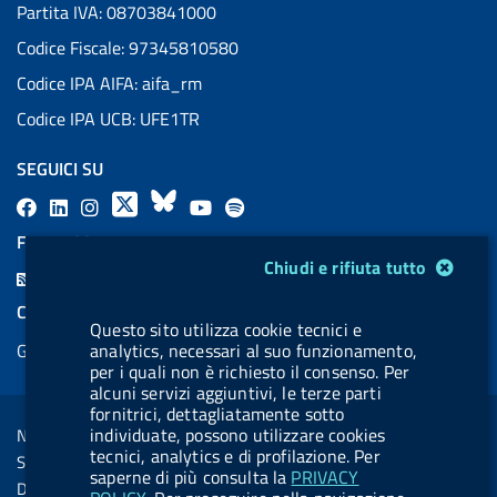
Partita IVA: 08703841000
Codice Fiscale: 97345810580
Codice IPA AIFA: aifa_rm
Codice IPA UCB: UFE1TR
SEGUICI SU
F
L
l
X
B
Y
l
a
i
a
l
o
a
FEED RSS
Modulo gestione cookie
c
n
b
u
u
b
Chiudi e rifiuta tutto
F
e
k
e
e
t
e
e
COOKIES
b
e
l
s
u
l
Questo sito utilizza cookie tecnici e
e
analytics, necessari al suo funzionamento,
Gestione cookie
o
d
.
k
b
.
d
per i quali non è richiesto il consenso. Per
o
i
b
y
e
b
alcuni servizi aggiuntivi, le terze parti
R
Sezione Link Utili
k
n
u
u
fornitrici, dettagliatamente sotto
s
individuate, possono utilizzare cookies
Note legali
t
t
tecnici, analytics e di profilazione. Per
s
Social Media Policy
t
t
saperne di più consulta la
PRIVACY
Dichiarazione di accessibilità