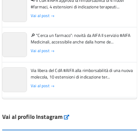
📢 Il CdA #AIFA approva la rimborsabilità di 4 nuovi
#farmaci, 4 estensioni di indicazione terapeuti...
Vai al post →
🔎 "Cerca un farmaco": novità da AIFA Il servizio #AIFA
Medicinali, accessibile anche dalla home de...
Vai al post →
Via libera del CdA #AIFA alla rimborsabilità di una nuova
molecola, 10 estensioni di indicazione ter...
Vai al post →
L'Italia si conferma tra i primi Paesi europei per l'accesso
ai #farmaci orfani rimborsati dal Servi...
Vai al profilo Instagram
Instagram
Vai al post →