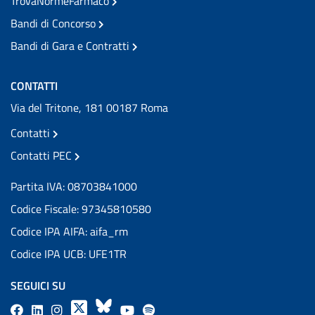
TrovaNormeFarmaco
Bandi di Concorso
Bandi di Gara e Contratti
CONTATTI
Via del Tritone, 181 00187 Roma
Contatti
Contatti PEC
Partita IVA: 08703841000
Codice Fiscale: 97345810580
Codice IPA AIFA: aifa_rm
Codice IPA UCB: UFE1TR
SEGUICI SU
F
L
l
X
B
Y
l