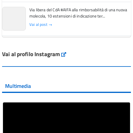
Via libera del CdA #AIFA alla rimborsabilità di una nuova
molecola, 10 estensioni di indicazione ter...
Vai al post →
L'Italia si conferma tra i primi Paesi europei per l'accesso
ai #farmaci orfani rimborsati dal Servi...
Vai al profilo Instagram
Instagram
Vai al post →
💜 Il 29 giugno #AIFA si è illuminata di viola in occasione
della XVII Giornata Mondiale della Scler...
Multimedia
Vai al post →