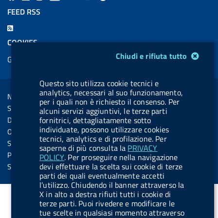
a
i
a
l
o
a
FEED RSS
c
n
b
u
u
b
F
e
k
e
e
t
e
e
COOKIES
b
e
l
s
u
l
e
Modulo gestione cookie
Chiudi e rifiuta tutto
Gestione cookie
o
d
.
k
b
.
d
o
i
b
y
e
b
R
Sezione Link Utili
Questo sito utilizza cookie tecnici e
k
n
u
u
s
analytics, necessari al suo funzionamento,
Note legali
t
t
per i quali non è richiesto il consenso. Per
s
Social Media Policy
alcuni servizi aggiuntivi, le terze parti
t
t
Dichiarazione di accessibilità
fornitrici, dettagliatamente sotto
o
o
individuate, possono utilizzare cookies
Obiettivi di accessibilità
tecnici, analytics e di profilazione. Per
n
n
Statistiche sito
saperne di più consulta la
PRIVACY
.
.
Privacy
POLICY
. Per proseguire nella navigazione
i
s
devi effettuare la scelta sui cookie di terze
Servizi Online
parti dei quali eventualmente accetti
n
p
l’utilizzo. Chiudendo il banner attraverso la
s
o
X in alto a destra rifiuti tutti i cookie di
terze parti. Puoi rivedere e modificare le
t
t
tue scelte in qualsiasi momento attraverso