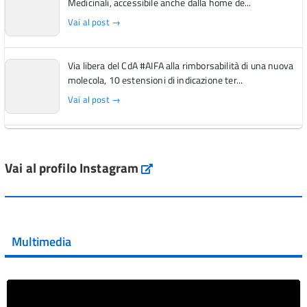
Medicinali, accessibile anche dalla home de...
Vai al post →
Via libera del CdA #AIFA alla rimborsabilità di una nuova
molecola, 10 estensioni di indicazione ter...
Vai al post →
L'Italia si conferma tra i primi Paesi europei per l'accesso
ai #farmaci orfani rimborsati dal Servi...
Vai al profilo Instagram
Instagram
Vai al post →
💜 Il 29 giugno #AIFA si è illuminata di viola in occasione
della XVII Giornata Mondiale della Scler...
Multimedia
Vai al post →