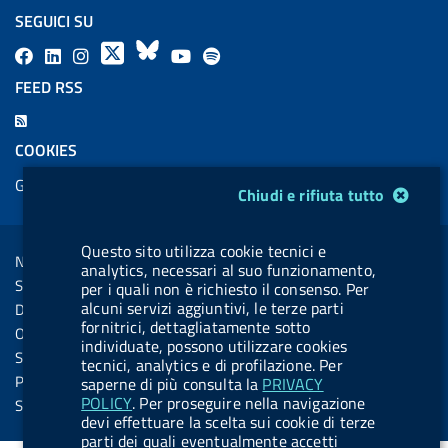
SEGUICI SU
F
L
l
X
B
Y
l
a
i
a
l
o
a
FEED RSS
c
n
b
u
u
b
F
e
k
e
e
t
e
e
COOKIES
b
e
l
s
u
l
e
Gestione cookie
o
d
.
k
b
.
Modulo gestione cookie
Chiudi e rifiuta tutto
d
o
i
b
y
e
b
R
Sezione Link Utili
k
n
u
u
Questo sito utilizza cookie tecnici e
s
Note legali
t
t
analytics, necessari al suo funzionamento,
s
Social Media Policy
per i quali non è richiesto il consenso. Per
t
t
alcuni servizi aggiuntivi, le terze parti
Dichiarazione di accessibilità
o
o
fornitrici, dettagliatamente sotto
Obiettivi di accessibilità
individuate, possono utilizzare cookies
n
n
Statistiche sito
tecnici, analytics e di profilazione. Per
.
.
Privacy
saperne di più consulta la
PRIVACY
i
s
POLICY
. Per proseguire nella navigazione
Servizi Online
devi effettuare la scelta sui cookie di terze
n
p
parti dei quali eventualmente accetti