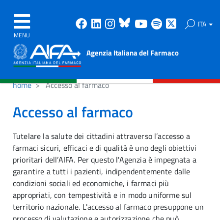
Facebook
Linkedin
Instagram
Bluesky
Youtube
Spotify
X
ITA
MENU
Agenzia Italiana del Farmaco
home
Accesso al farmaco
Accesso al farmaco
Tutelare la salute dei cittadini attraverso l’accesso a
farmaci sicuri, efficaci e di qualità è uno degli obiettivi
prioritari dell’AIFA. Per questo l'Agenzia è impegnata a
garantire a tutti i pazienti, indipendentemente dalle
condizioni sociali ed economiche, i farmaci più
appropriati, con tempestività e in modo uniforme sul
territorio nazionale. L'accesso al farmaco presuppone un
processo di valutazione e autorizzazione che può