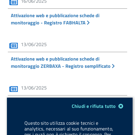
16/06/2025
Attivazione web e pubblicazione schede di
monitoraggio - Registro FABHALTA
13/06/2025
Attivazione web e pubblicazione schede di
monitoraggio ZERBAXA - Registro semplificato
13/06/2025
Attivazione web e pubblicazione schede di
Modulo gestione cookie
Chiudi e rifiuta tutto
monitoraggio ZAVICEFTA - Registro semplificato
Questo sito utilizza cookie tecnici e
analytics, necessari al suo funzionamento,
13/06/2025
per i quali non è richiesto il consenso. Per