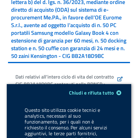
lettera b) del d. lgs. n. 36/2023, mediante ordine
diretto di acquisto (ODA) sul sistema di e-
procurement Me.PA., in favore dell’OE Eurome
S.r.l., avente ad oggetto l’acquisto di n. 50 PC
portatili Samsung modello Galaxy Book 4 con
estensione di garanzia per 60 mesi, n. 50 docking
station e n. 50 cuffie con garanzia di 24 mesi e n.
50 zaini Kensington - CIG BB2A18D9BC
Dati relativi all’intero ciclo di vita del contratto
CIG BB2A18D9BC contenuti nella BDNCP >
Modulo gestione cookie
Chiudi e rifiuta tutto
Determina di autorizzazione all’affidamento
diretto e relativi allegati (09/04/2026) [4.04
Questo sito utilizza cookie tecnici e
analytics, necessari al suo
Mb] [ZIP] >
funzionamento, per i quali non è
richiesto il consenso. Per alcuni servizi
aggiuntivi, le terze parti fornitrici,