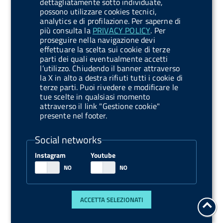
dettagliatamente sotto individuate,
Affidamento diretto ai sensi dell’art. 50 comma 1
possono utilizzare cookies tecnici,
lettera b) del d. lgs. n. 36/2023, mediante ordine
analytics e di profilazione. Per saperne di
più consulta la
PRIVACY POLICY
. Per
diretto di acquisto (ODA) sul sistema di e-
proseguire nella navigazione devi
procurement Me.PA., in favore dell’OE Link.it S.r.l.,
effettuare la scelta sui cookie di terze
avente ad oggetto la fornitura, per 24
parti dei quali eventualmente accetti
l’utilizzo. Chiudendo il banner attraverso
(ventiquattro) mesi, delle licenze software
la X in alto a destra rifiuti tutti i cookie di
“GovWay Interoperability Bundle” per
terze parti. Puoi rivedere e modificare le
l’integrazione dei servizi AIFA con la Piattaforma
tue scelte in qualsiasi momento
attraverso il link "Gestione cookie"
Digitale Nazionale Dati (PDND) - CIG
presente nel footer.
BAEEA28C23 (ex SMARTCIG)
Social networks
Dati relativi all’intero ciclo di vita del contratto
Instagram
Youtube
CIG BAEEA28C23 contenuti nella BDNCP >
Determina e relativi allegati (31/03/2026)
ACCETTA SELEZIONATI
tor
[2.94 Mb] [ZIP] >
all'i
del